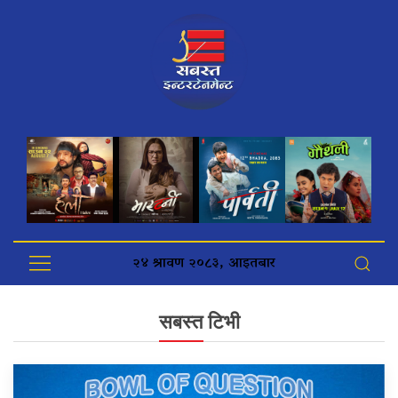
२४ श्रावण २०८३, आइतबार
सबस्त टिभी