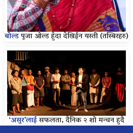
बोल्ड
पूजा ओल्ड हुँदा देखिईन यस्ती (तस्बिरहरु)
‘असुर’लाई
सफलता, दैनिक २ शो मन्चन हुदै