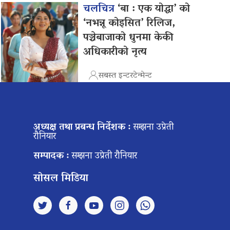
चलचित्र
‘बा : एक योद्धा’ को
‘नभन्नू कोइसित’ रिलिज,
पञ्चेबाजाको धुनमा केकी
अधिकारीको नृत्य
सबस्त इन्टरटेन्मेन्ट
अध्यक्ष तथा प्रबन्ध निर्देशक :
सम्झना उप्रेती
रौनियार
सम्पादक :
सम्झना उप्रेती रौनियार
सोसल मिडिया