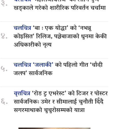
चलचित्र
‘महाराजधिराज’ का लागि पुष्प
३.
खड्काले गरेको शारीरिक परिवर्तन चर्चामा
चलचित्र
‘बा : एक योद्धा’ को ‘नभन्नू
४.
कोइसित’ रिलिज, पञ्चेबाजाको धुनमा केकी
अधिकारीको नृत्य
चलचित्र ‘जलाकी’
को पहिलो गीत ‘चाँदी
५.
जलप’ सार्वजनिक
वृत्तचित्र
‘रोड टु एभरेस्ट’ को टिजर र पोस्टर
६.
सार्वजनिक: उमेर र सीमालाई चुनौती दिँदै
सगरमाथाको चुचुरोसम्मको यात्रा