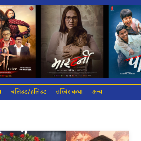
त
बलिउड/हलिउड
तस्बिर कथा
अन्य