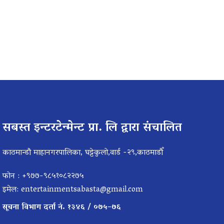
सबस्त इन्टरटेन्मेन्ट प्रा. लि द्वारा संचालित
काठमान्डौ माहानगरपालिका, घट्टेकुलो,वार्ड -२९,काठमाडौँ
फोन : +९७७-९८५१०८२२७५
इमेल:
entertainmentsabasta@gmail.com
सूचना विभाग दर्ता नं. १३४६ / ०७५–७६