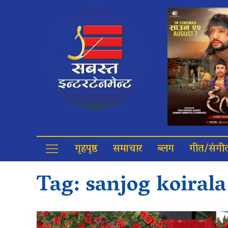
गृहपृष्ठ
समाचार
ब्लग
गीत/संगी
Tag:
sanjog koirala