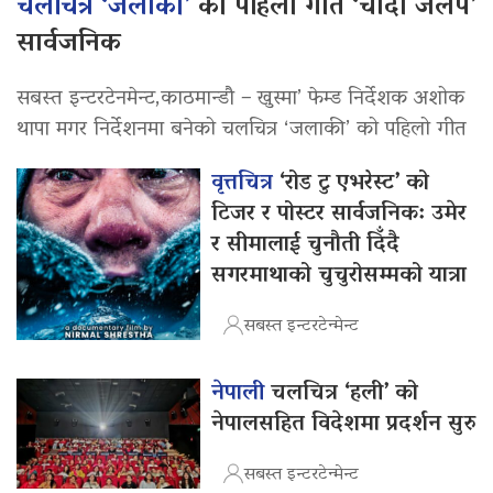
चलचित्र ‘जलाकी’
को पहिलो गीत ‘चाँदी जलप’
सार्वजनिक
सबस्त इन्टरटेनमेन्ट,काठमान्डौ – खुस्मा’ फेम्ड निर्देशक अशोक
थापा मगर निर्देशनमा बनेको चलचित्र ‘जलाकी’ को पहिलो गीत
वृत्तचित्र
‘रोड टु एभरेस्ट’ को
टिजर र पोस्टर सार्वजनिक: उमेर
र सीमालाई चुनौती दिँदै
सगरमाथाको चुचुरोसम्मको यात्रा
सबस्त इन्टरटेन्मेन्ट
नेपाली
चलचित्र ‘हली’ को
नेपालसहित विदेशमा प्रदर्शन सुरु
सबस्त इन्टरटेन्मेन्ट