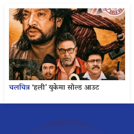
चलचित्र
‘हली’ युकेमा सोल्ड आउट