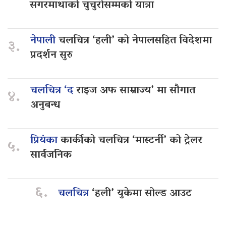
सगरमाथाको चुचुरोसम्मको यात्रा
नेपाली
चलचित्र ‘हली’ को नेपालसहित विदेशमा
३.
प्रदर्शन सुरु
चलचित्र ‘द
राइज अफ साम्राज्य’ मा सौगात
४.
अनुबन्ध
प्रियंका
कार्कीको चलचित्र ‘मास्टर्नी’ को ट्रेलर
५.
सार्वजनिक
६.
चलचित्र
‘हली’ युकेमा सोल्ड आउट