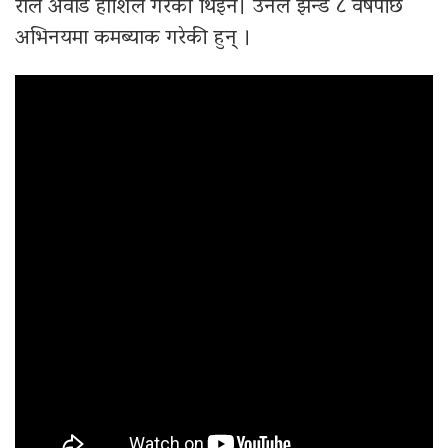
रोल अवार्ड हाशिल गरेकी थिइन। उनले झन्डै ८ वर्षपछि
अभिनयमा कमब्याक गरेकी हुन् ।