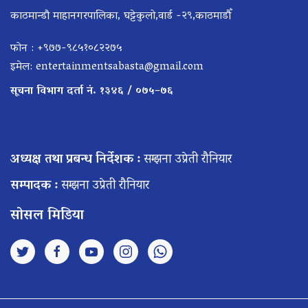
काठमान्डौ माहानगरपालिका, घट्टेकुलो,वार्ड -२९,काठमाडौँ
फोन : +९७७-९८५१०८२२७५
इमेल:
entertainmentsabasta@gmail.com
सूचना विभाग दर्ता नं. १३४६ / ०७५–७६
अध्यक्ष तथा प्रबन्ध निर्देशक :
सम्झना उप्रेती रौनियार
सम्पादक :
सम्झना उप्रेती रौनियार
सोसल मिडिया