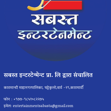
सबस्त इन्टरटेन्मेन्ट प्रा. लि द्वारा संचालित
काठमान्डौ माहानगरपालिका, घट्टेकुलो,वार्ड -२९,काठमाडौँ
फोन : +९७७-९८५१०८२२७५
इमेल:
entertainmentsabasta@gmail.com