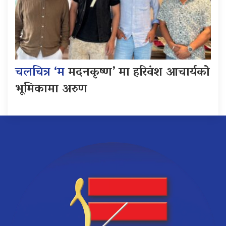
चलचित्र ‘म
मदनकृष्ण’ मा हरिवंश आचार्यको
भूमिकामा अरुण