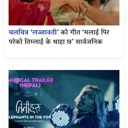
चलचित्र ‘लज्जावती’
को गीत ‘मलाई पिर
परेको तिम्लाई के थाहा छ’ सार्वजनिक