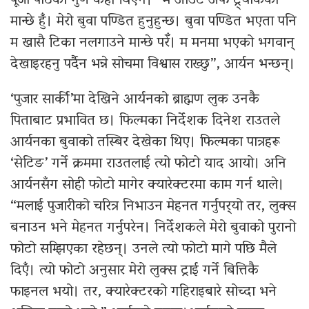
पूजा पाठको गुण केही थिएन। “म आउट अफ ट्र्याकको
मान्छे हुँ। मेरो बुवा पण्डित हुनुहुन्छ। बुवा पण्डित भएता पनि
म खासै टिका नलगाउने मान्छे परेँ। म मनमा भएको भगवान्
देखाइरहनु पर्दैन भन्ने सोचमा विश्वास राख्छु”, आर्यन भन्छन्।
‘पुजार सार्की’मा देखिने आर्यनको ब्राह्मण लुक उनकै
पिताबाट प्रभावित छ। फिल्मका निर्देशक दिनेश राउतले
आर्यनका बुवाको तस्बिर देखेका थिए। फिल्मका पात्रहरू
‘सेटिङ’ गर्ने क्रममा राउतलाई त्यो फोटो याद आयो। अनि
आर्यनसँग सोही फोटो मागेर क्यारेक्टरमा काम गर्न थाले।
“मलाई पुजारीको चरित्र निभाउन मेहनत गर्नुपर्‍यो तर, लुक्स
बनाउन भने मेहनत गर्नुपरेन। निर्देशकले मेरो बुवाको पुरानो
फोटो सम्झिएका रहेछन्। उनले त्यो फोटो मागे पछि मैले
दिएँ। त्यो फोटो अनुसार मेरो लुक्स ट्राई गर्ने बित्तिकै
फाइनल भयो। तर, क्यारेक्टरको गहिराइबारे सोच्दा भने