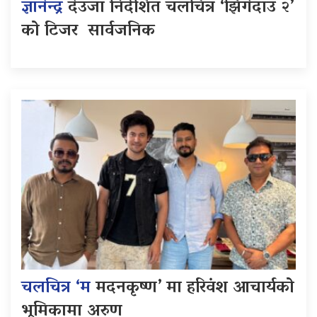
ज्ञानेन्द्र
देउजा निर्देशित चलचित्र ‘झिँगेदाउ २’
को टिजर सार्वजनिक
चलचित्र ‘म
मदनकृष्ण’ मा हरिवंश आचार्यको
भूमिकामा अरुण