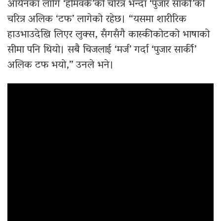
आर्यनका लागि ‘होमवर्क’को चरित्र भन्दा ‘पुजार सार्की’को
चरित्र अलिक ‘टफ’ लागेको रहेछ। “यसमा शारीरिक
हाउभाउदेखि लिएर लुक्स, सँगसँगै कास्कीकोटको भाषाको
सीमा पनि थियो। सबै चिजलाई ‘मर्ज’ गर्दा ‘पुजार सार्की’
अलिक टफ भयो,” उनले भने।