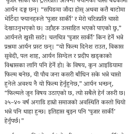
‘पुजार सार्की’को ट्रेलरप्रति आफ्ना फ्यानको चासो बढेकोमा
आर्यन दङ्ग छन्। “सपिङमा जाँदा होस् अथवा कतै बाटोमा
भेटिँदा फ्यानहरूले ‘पुजार सार्की’ र मेरो चरित्रप्रति चासो
देखाउनुभएको छ। उहाँहरू उत्साहित भएको पाएको छु,”
आर्यनले खुसी साटे। चलचित्र ‘पुजार सार्की’ किन हेर्ने भन्ने
प्रश्नमा आर्यन प्रस्ट छन्। “यो फिल्म दिनेश राउत, विकास
सुवेदी, पल शाह, आर्यन सिग्देल र प्रदीप खड्काको
विश्वासका लागि पनि हेर्ने हो। के विषय, कुन आइडियामा
फिल्म बनेछ, यी पाँच जना कसरी बाँधिन सके भन्ने चासो
हुनेले अवश्य नै यो फिल्म हेर्नुहुनेछ,” आर्यन भन्छन्,
“फिल्मले जुन विषय उठाएको छ, त्यो सबैले हेर्न जरुरी छ।
३५–४० वर्ष अगाडि हाम्रो समाजको अवस्थिति कस्तो थियो
भन्ने पनि थाहा हुन्छ। इतिहास बुझ्न पनि ‘पुजार सार्की’
हेर्नुपर्छ।”