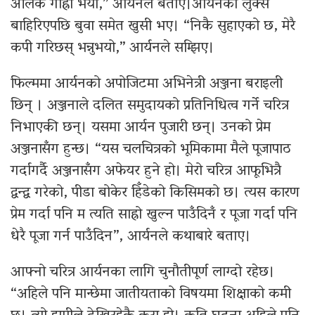
अलिक गाह्रो भयो,” आर्यनले बताए।आर्यनको लुक्स
बाहिरिएपछि बुवा समेत खुसी भए। “निकै सुहाएको छ, मेरै
कपी गरिछस् भन्नुभयो,” आर्यनले सम्झिए।
फिल्ममा आर्यनको अपोजिटमा अभिनेत्री अञ्जना बराइली
छिन् । अञ्जनाले दलित समुदायको प्रतिनिधित्व गर्ने चरित्र
निभाएकी छन्। यसमा आर्यन पुजारी छन्। उनको प्रेम
अञ्जनासँग हुन्छ। “यस चलचित्रको भूमिकामा मैले पूजापाठ
गर्दागर्दै अञ्जनासँग अफेयर हुने हो। मेरो चरित्र आफूभित्रै
द्वन्द्व गरेको, पीडा बोकेर हिँडेको किसिमको छ। त्यस कारण
प्रेम गर्दा पनि म त्यति साह्रो खुल्न पाउँदिनँ र पूजा गर्दा पनि
धेरै पूजा गर्न पाउँदिन”, आर्यनले कथाबारे बताए।
आफ्नो चरित्र आर्यनका लागि चुनौतीपूर्ण लाग्दो रहेछ।
“अहिले पनि मान्छेमा जातीयताको विषयमा शिक्षाको कमी