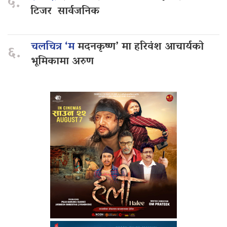
५.
टिजर सार्वजनिक
चलचित्र ‘म
मदनकृष्ण’ मा हरिवंश आचार्यको
६.
भूमिकामा अरुण