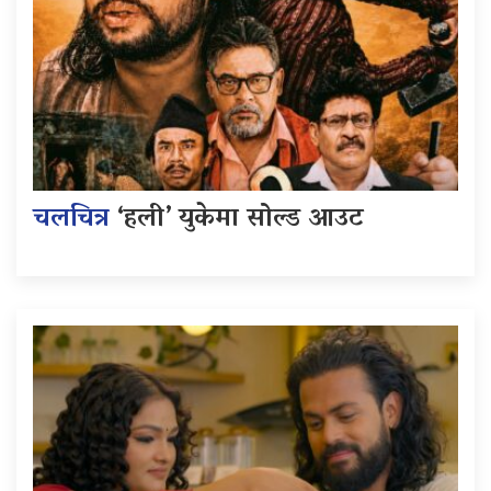
चलचित्र
‘हली’ युकेमा सोल्ड आउट