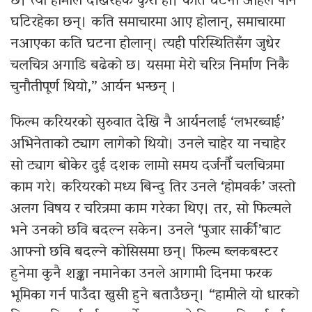
छ। त्यो हामीले देखिरहेकै कुरा हो। कति घटना अहिले पनि
घटिरहेका छन्। कति समाचारमा आए होलान्, समाचारमा
नआएका कति घटना होलान्। त्यही परिस्थितिसँग जुधेर
चलचित्र अगाडि बढेको छ। यसमा मेरो चरित्र निर्माण निकै
चुनौतीपूर्ण थियो,” आर्यन भन्छन् ।
फिल्म करियरको सुरुवात देखि नै आर्यनलाई ‘लभरब्वाई’
अभिनेताको ट्याग लागेको थियो। उनले चाहेर या नचाहेर
सो ट्याग बोकेर दुई दशक लामो समय दर्जनौँ चलचित्रमा
काम गरे। करियरको मध्य बिन्दु तिर उनले ‘होमवर्क’ जस्तो
अलग विषय र चरित्रमा काम गरेका थिए। तर, सो फिल्मले
भने उनको छवि बदल्न सकेन। उनले ‘पुजार सार्की’बाट
आफ्नो छवि बदल्ने कोसिसमा छन्। फिल्म ब्लकबस्टर
हुनेमा कुनै शङ्का नमानेका उनले आगामी दिनमा फरक
भूमिका गर्न पाउँदा खुसी हुने बताउँछन्। “हामीले यो धारको