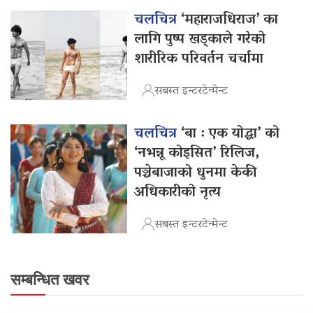
चलचित्र
‘महाराजधिराज’ का
लागि पुष्प खड्काले गरेको
शारीरिक परिवर्तन चर्चामा
सबस्त इन्टरटेन्मेन्ट
चलचित्र
‘बा : एक योद्धा’ को
‘नभन्नू कोइसित’ रिलिज,
पञ्चेबाजाको धुनमा केकी
अधिकारीको नृत्य
सबस्त इन्टरटेन्मेन्ट
सम्बन्धित खवर