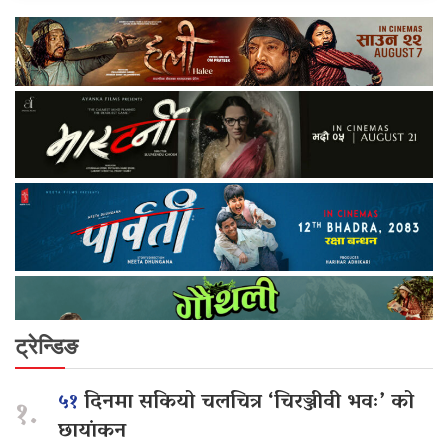
ट्रेन्डिङ
५१
दिनमा सकियो चलचित्र ‘चिरञ्जीवी भवः’ को
१.
छायांकन