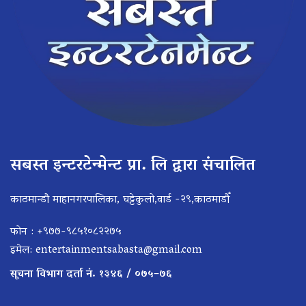
सबस्त इन्टरटेन्मेन्ट प्रा. लि द्वारा संचालित
काठमान्डौ माहानगरपालिका, घट्टेकुलो,वार्ड -२९,काठमाडौँ
फोन : +९७७-९८५१०८२२७५
इमेल:
entertainmentsabasta@gmail.com
सूचना विभाग दर्ता नं. १३४६ / ०७५–७६