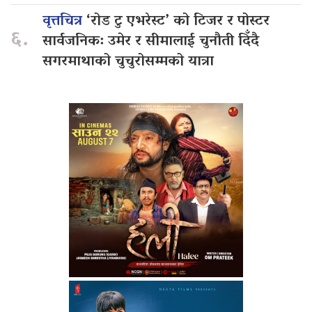
वृत्तचित्र
‘रोड टु एभरेस्ट’ को टिजर र पोस्टर
६.
सार्वजनिक: उमेर र सीमालाई चुनौती दिँदै
सगरमाथाको चुचुरोसम्मको यात्रा