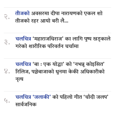
तीजको
अवसरमा दीपा नारायणको एकल शो
२.
तीजको रहर आयो बरी लै…
चलचित्र
‘महाराजधिराज’ का लागि पुष्प खड्काले
३.
गरेको शारीरिक परिवर्तन चर्चामा
चलचित्र
‘बा : एक योद्धा’ को ‘नभन्नू कोइसित’
४.
रिलिज, पञ्चेबाजाको धुनमा केकी अधिकारीको
नृत्य
चलचित्र ‘जलाकी’
को पहिलो गीत ‘चाँदी जलप’
५.
सार्वजनिक