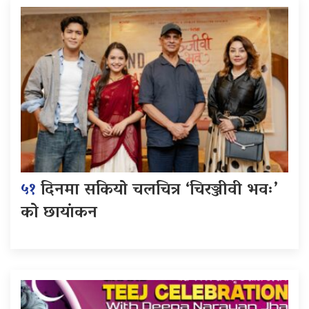
५१
दिनमा सकियो चलचित्र ‘चिरञ्जीवी भवः’
को छायांकन