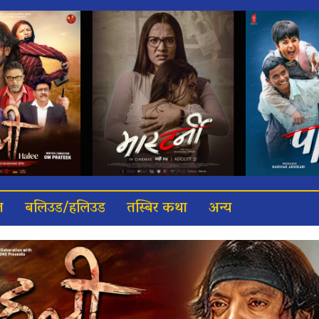
त
बलिउड/हलिउड
तस्बिर कथा
अन्य