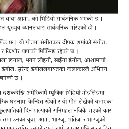
 गीत बाबा आमा…को भिडियो सार्वजनिक भएको छ ।
 युट्युव च्यानलबाट सार्वजनिक गरिएको हो ।
्मिक छ । यो गीतमा संगीतकार दीपक शर्माको संगीत,
िङ र किशोर थापाको मिक्सिङ रहेको छ ।
ाला खनाल, भुवन लोहनी, साईना डंगोल, आशामायाँ
न डंगोल, सुरेन्द्र डंगोललगायतका कलाकारले अभिनय
क बनेको छ ।
ा दशकदेखि अमेरिकामै म्युजिक भिडियो मोडलिङमा
रिक घटनामा केन्द्रित रहेको र यो गीत लेखेको बताएका
्दा फुलपातिको दिन पाल्पाको रानिमहल नजिकै भएको कार
। जसमा उनका वुवा, आमा, भाउजु, भतिजा र भाउजुको
कमात्र व्यक्ति उनको दाजु लामो उपचार पछि बल्ल ठिक