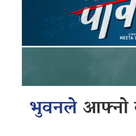
भुवनले
आफ्नो 