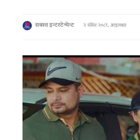
सबस्त इन्टरटेन्मेन्ट
२ मंसिर २०८१, आइतबार