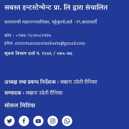
सबस्त इन्टरटेन्मेन्ट प्रा. लि द्वारा संचालित
काठमान्डौ माहानगरपालिका, घट्टेकुलो,वार्ड -२९,काठमाडौँ
फोन : +९७७-९८५१०८२२७५
इमेल:
entertainmentsabasta@gmail.com
सूचना विभाग दर्ता नं. १३४६ / ०७५–७६
अध्यक्ष तथा प्रबन्ध निर्देशक :
सम्झना उप्रेती रौनियार
सम्पादक :
सम्झना उप्रेती रौनियार
सोसल मिडिया