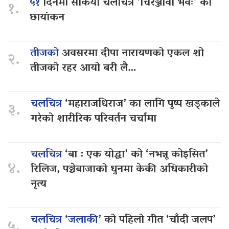
५१
दिनमा सकियो चलचित्र ‘चिरञ्जीवी भवः’ को
१.
छायांकन
तीजको
अवसरमा दीपा नारायणको एकल शो
२.
तीजको रहर आयो बरी लै…
चलचित्र
‘महाराजधिराज’ का लागि पुष्प खड्काले
३.
गरेको शारीरिक परिवर्तन चर्चामा
चलचित्र
‘बा : एक योद्धा’ को ‘नभन्नू कोइसित’
४.
रिलिज, पञ्चेबाजाको धुनमा केकी अधिकारीको
नृत्य
चलचित्र ‘जलाकी’
को पहिलो गीत ‘चाँदी जलप’
५.