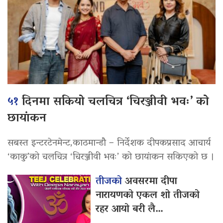
५१
दिनमा सकियो चलचित्र ‘चिरञ्जीवी भवः’ को
छायांकन
सबस्त इन्टरटेनमेन्ट,काठमान्डौ – निर्देशक दीपकप्रसाद आचार्य
‘काकु’को चलचित्र ‘चिरञ्जीवी भवः’ को छायांकन सकिएको छ ।
तीजको
अवसरमा दीपा
नारायणको एकल शो तीजको
रहर आयो बरी लै…