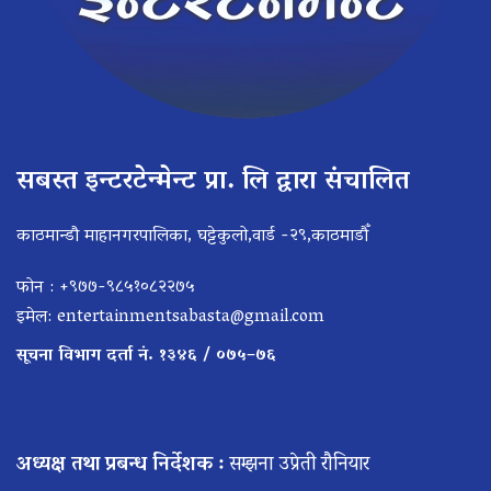
सबस्त इन्टरटेन्मेन्ट प्रा. लि द्वारा संचालित
काठमान्डौ माहानगरपालिका, घट्टेकुलो,वार्ड -२९,काठमाडौँ
फोन : +९७७-९८५१०८२२७५
इमेल:
entertainmentsabasta@gmail.com
सूचना विभाग दर्ता नं. १३४६ / ०७५–७६
अध्यक्ष तथा प्रबन्ध निर्देशक :
सम्झना उप्रेती रौनियार