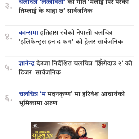
चलचित्र ‘लज्जावती’
को गीत ‘मलाई पिर परेको
३.
तिम्लाई के थाहा छ’ सार्वजनिक
कान्समा
इतिहास रचेको नेपाली चलचित्र
४.
‘इलिफेन्ट्स इन द फग’ को ट्रेलर सार्वजनिक
ज्ञानेन्द्र
देउजा निर्देशित चलचित्र ‘झिँगेदाउ २’ को
५.
टिजर सार्वजनिक
चलचित्र ‘म
मदनकृष्ण’ मा हरिवंश आचार्यको
६.
भूमिकामा अरुण