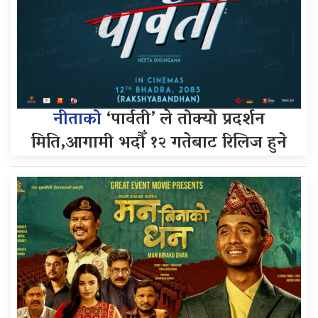
नीताको
‘पार्वती’ ले तोक्यो प्रदर्शन
मिति,आगामी भदौँ १२ गतेबाट रिलिज हुने