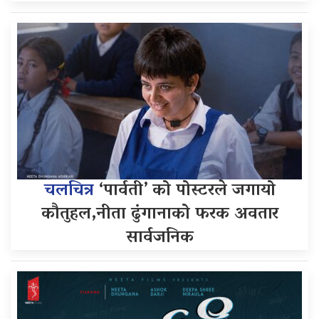
चलचित्र
‘पार्वती’ को पोस्टरले जगायो
कौतुहल,नीता ढुंगानाको फरक अवतार
सार्वजनिक