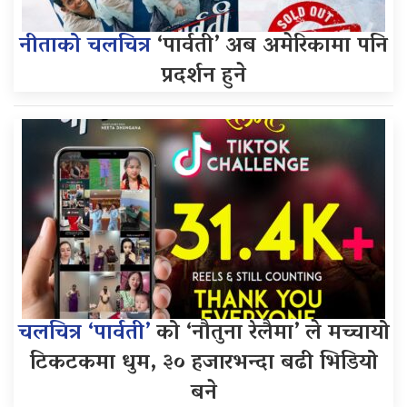
नीताको चलचित्र
‘पार्वती’ अब अमेरिकामा पनि
प्रदर्शन हुने
चलचित्र ‘पार्वती’
को ‘नौतुना रेलैमा’ ले मच्चायो
टिकटकमा धुम, ३० हजारभन्दा बढी भिडियो
बने