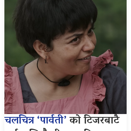
चलचित्र ‘पार्वती’
को टिजरबाटै