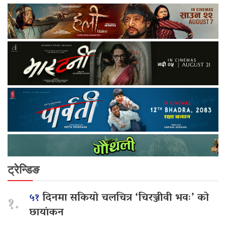
ट्रेन्डिङ
५१
दिनमा सकियो चलचित्र ‘चिरञ्जीवी भवः’ को
१.
छायांकन