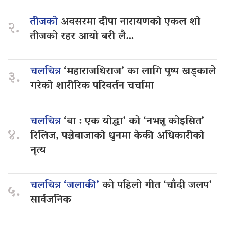
तीजको
अवसरमा दीपा नारायणको एकल शो
२.
तीजको रहर आयो बरी लै…
चलचित्र
‘महाराजधिराज’ का लागि पुष्प खड्काले
३.
गरेको शारीरिक परिवर्तन चर्चामा
चलचित्र
‘बा : एक योद्धा’ को ‘नभन्नू कोइसित’
४.
रिलिज, पञ्चेबाजाको धुनमा केकी अधिकारीको
नृत्य
चलचित्र ‘जलाकी’
को पहिलो गीत ‘चाँदी जलप’
५.
सार्वजनिक