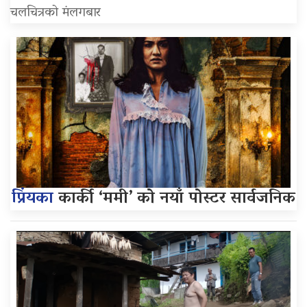
चलचित्रको मंलगबार
प्रिंयका
कार्की ‘ममी’ को नयाँ पोस्टर सार्वजनिक