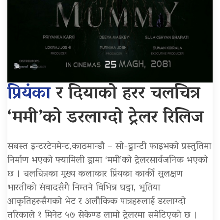
प्रियंका
र दियाको हरर चलचित्र
‘ममी’को डरलाग्दो ट्रेलर रिलिज
सबस्त इन्टरटेनमेन्ट,काठमान्डौ – सो-ट्वान्टी फाइभको प्रस्तुतिमा
निर्माण भएको फ्यामिली ड्रामा ‘ममी’को ट्रेलरसार्वजनिक भएको
छ । चलचित्रका मुख्य कलाकार प्रिंयका कार्की सुलक्षण
भारतीको संवादसँगै निम्तने विभिन्न घट्ना, भूतिया
आकृतिहरूसँगको भेट र अलौकिक पात्रहरूलाई डरलाग्दो
तरिकाले १ मिनेट ५७ सेकेण्ड लामो ट्रेलरमा समेटिएको छ ।