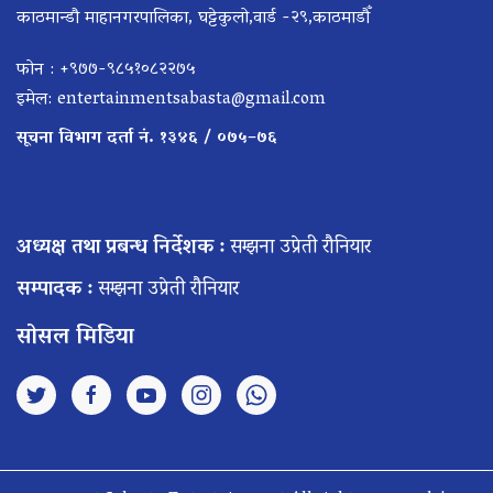
काठमान्डौ माहानगरपालिका, घट्टेकुलो,वार्ड -२९,काठमाडौँ
फोन : +९७७-९८५१०८२२७५
इमेल:
entertainmentsabasta@gmail.com
सूचना विभाग दर्ता नं. १३४६ / ०७५–७६
अध्यक्ष तथा प्रबन्ध निर्देशक :
सम्झना उप्रेती रौनियार
सम्पादक :
सम्झना उप्रेती रौनियार
सोसल मिडिया