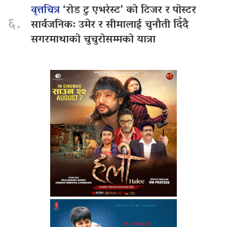
वृत्तचित्र
‘रोड टु एभरेस्ट’ को टिजर र पोस्टर
६.
सार्वजनिक: उमेर र सीमालाई चुनौती दिँदै
सगरमाथाको चुचुरोसम्मको यात्रा