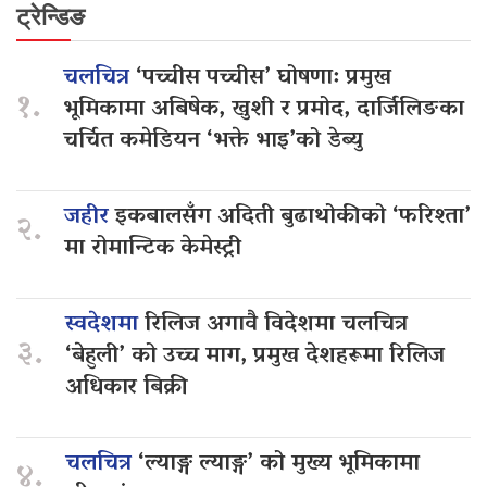
ट्रेन्डिङ
चलचित्र
‘पच्चीस पच्चीस’ घोषणा: प्रमुख
१.
भूमिकामा अबिषेक, खुशी र प्रमोद, दार्जिलिङका
चर्चित कमेडियन ‘भक्ते भाइ’को डेब्यु
जहीर
इकबालसँग अदिती बुढाथोकीको ‘फरिश्ता’
२.
मा रोमान्टिक केमेस्ट्री
स्वदेशमा
रिलिज अगावै विदेशमा चलचित्र
३.
‘बेहुली’ को उच्च माग, प्रमुख देशहरूमा रिलिज
अधिकार बिक्री
चलचित्र
‘ल्याङ्ग ल्याङ्ग’ को मुख्य भूमिकामा
४.