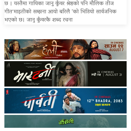
छ । यस्तैमा गायिका जानु कुँवर श्रेष्ठको पनि मौलिक तीज
गीत‘माइतीको सम्झना आयो बरिलै ’को भिडियो सार्वजनिक
भएको छ। जानु कुँवरकै शब्द रचना