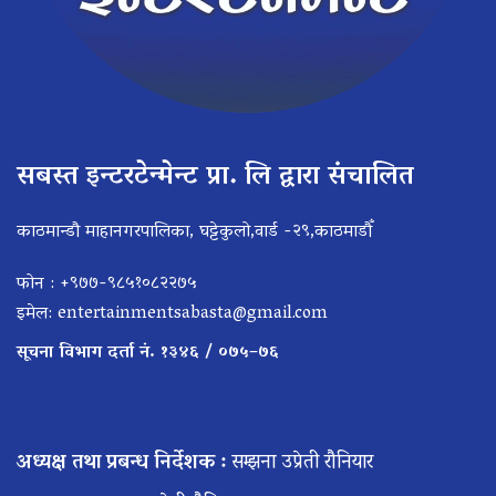
सबस्त इन्टरटेन्मेन्ट प्रा. लि द्वारा संचालित
काठमान्डौ माहानगरपालिका, घट्टेकुलो,वार्ड -२९,काठमाडौँ
फोन : +९७७-९८५१०८२२७५
इमेल:
entertainmentsabasta@gmail.com
सूचना विभाग दर्ता नं. १३४६ / ०७५–७६
अध्यक्ष तथा प्रबन्ध निर्देशक :
सम्झना उप्रेती रौनियार