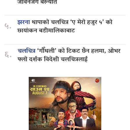
जीवनजंग बस्न्यात
झरना
थापाको चलचित्र ‘ए मेरो हजुर ५’ को
५.
छायांकन बडीमालिकाबाट
चलचित्र
‘गौँथली’ को टिकट छैन हलमा, ओभर
६.
फ्लो दर्शक विदेशी चलचित्रलाई