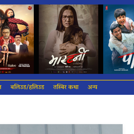
त
बलिउड/हलिउड
तस्बिर कथा
अन्य