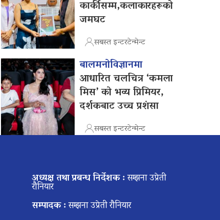
कार्कीसम्म,कलाकारहरूको
जमघट
सबस्त इन्टरटेन्मेन्ट
बालमनोविज्ञानमा
आधारित चलचित्र ‘कमला
मिस’ को भव्य प्रिमियर,
दर्शकबाट उच्च प्रशंसा
सबस्त इन्टरटेन्मेन्ट
अध्यक्ष तथा प्रबन्ध निर्देशक :
सम्झना उप्रेती
रौनियार
सम्पादक :
सम्झना उप्रेती रौनियार