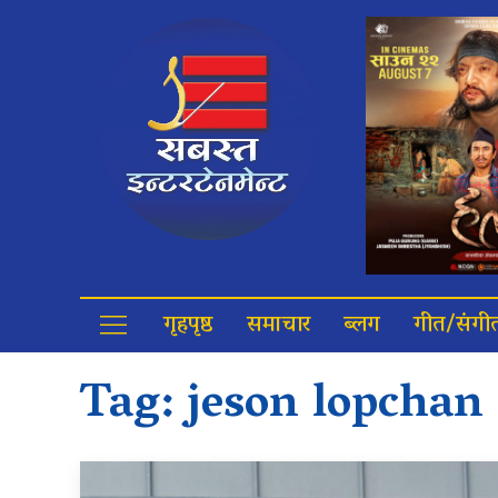
गृहपृष्ठ
समाचार
ब्लग
गीत/संगी
Tag:
jeson lopchan