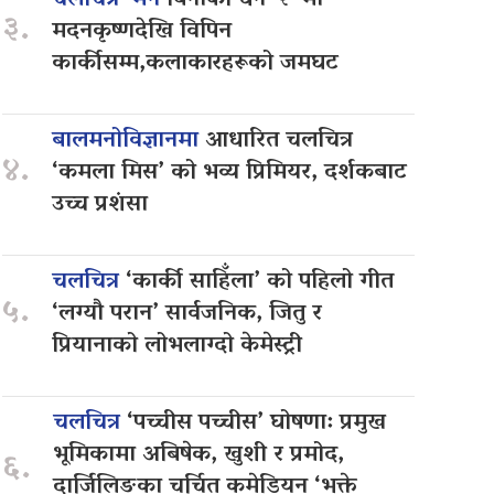
चलचित्र ‘मन
बिनाको धन–२’ मा
३.
मदनकृष्णदेखि विपिन
कार्कीसम्म,कलाकारहरूको जमघट
बालमनोविज्ञानमा
आधारित चलचित्र
४.
‘कमला मिस’ को भव्य प्रिमियर, दर्शकबाट
उच्च प्रशंसा
चलचित्र
‘कार्की साहिँला’ को पहिलो गीत
५.
‘लग्यौ परान’ सार्वजनिक, जितु र
प्रियानाको लोभलाग्दो केमेस्ट्री
चलचित्र
‘पच्चीस पच्चीस’ घोषणा: प्रमुख
भूमिकामा अबिषेक, खुशी र प्रमोद,
६.
दार्जिलिङका चर्चित कमेडियन ‘भक्ते