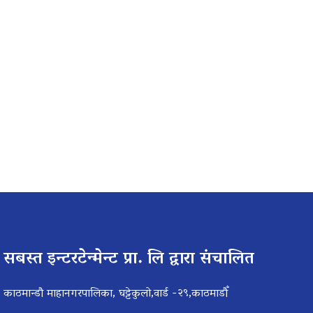
सबस्त इन्टरटेन्मेन्ट प्रा. लि द्वारा संचालित
काठमान्डौ माहानगरपालिका, घट्टेकुलो,वार्ड -२९,काठमाडौँ