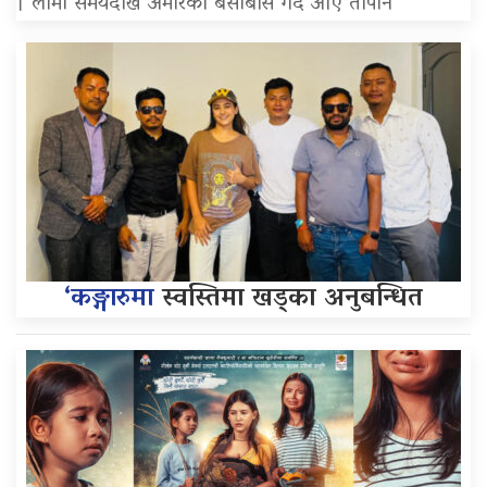
। लामो समयदेखि अमेरिका बसोबास गर्दै आए तापनि
‘कङ्गारुमा
स्वस्तिमा खड्का अनुबन्धित