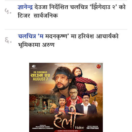
ज्ञानेन्द्र
देउजा निर्देशित चलचित्र ‘झिँगेदाउ २’ को
५.
टिजर सार्वजनिक
चलचित्र ‘म
मदनकृष्ण’ मा हरिवंश आचार्यको
६.
भूमिकामा अरुण