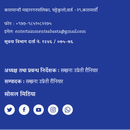
काठमान्डौ माहानगरपालिका, घट्टेकुलो,वार्ड -२९,काठमाडौँ
फोन : +९७७-९८५१०८२२७५
इमेल:
entertainmentsabasta@gmail.com
सूचना विभाग दर्ता नं. १३४६ / ०७५–७६
अध्यक्ष तथा प्रबन्ध निर्देशक :
सम्झना उप्रेती रौनियार
सम्पादक :
सम्झना उप्रेती रौनियार
सोसल मिडिया