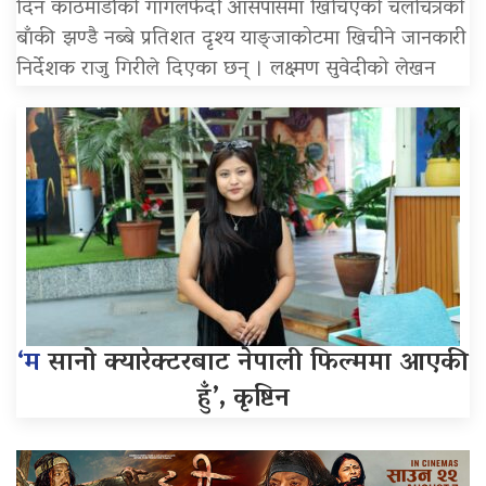
दिन काठमाडौंको गागलफेदी आसपासमा खिचिएको चलचित्रको
बाँकी झण्डै नब्बे प्रतिशत दृश्य याङ्जाकोटमा खिचीने जानकारी
निर्देशक राजु गिरीले दिएका छन् । लक्ष्मण सुवेदीको लेखन
‘म
सानो क्यारेक्टरबाट नेपाली फिल्ममा आएकी
हुँ’, कृष्टिन