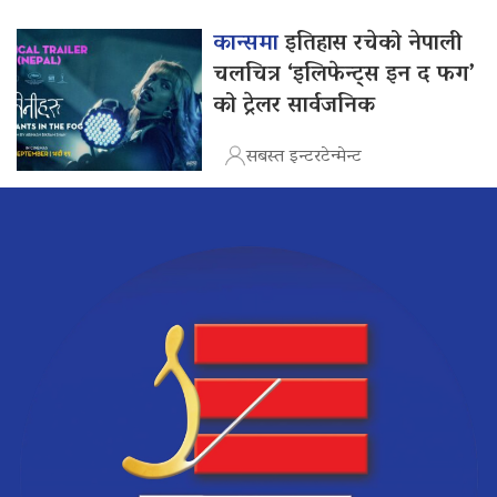
कान्समा
इतिहास रचेको नेपाली
चलचित्र ‘इलिफेन्ट्स इन द फग’
को ट्रेलर सार्वजनिक
सबस्त इन्टरटेन्मेन्ट