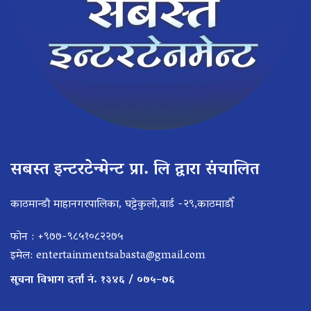
सबस्त इन्टरटेन्मेन्ट प्रा. लि द्वारा संचालित
काठमान्डौ माहानगरपालिका, घट्टेकुलो,वार्ड -२९,काठमाडौँ
फोन : +९७७-९८५१०८२२७५
इमेल:
entertainmentsabasta@gmail.com
सूचना विभाग दर्ता नं. १३४६ / ०७५–७६