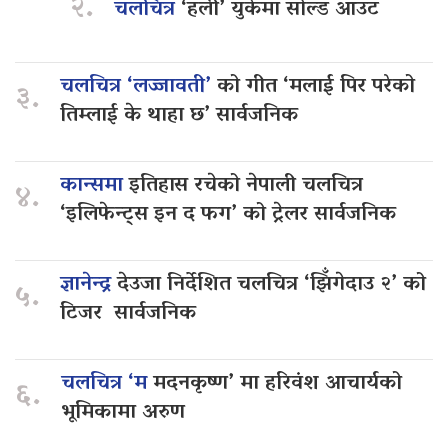
२.
चलचित्र
‘हली’ युकेमा सोल्ड आउट
चलचित्र ‘लज्जावती’
को गीत ‘मलाई पिर परेको
३.
तिम्लाई के थाहा छ’ सार्वजनिक
कान्समा
इतिहास रचेको नेपाली चलचित्र
४.
‘इलिफेन्ट्स इन द फग’ को ट्रेलर सार्वजनिक
ज्ञानेन्द्र
देउजा निर्देशित चलचित्र ‘झिँगेदाउ २’ को
५.
टिजर सार्वजनिक
चलचित्र ‘म
मदनकृष्ण’ मा हरिवंश आचार्यको
६.
भूमिकामा अरुण