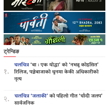
ट्रेन्डिङ
चलचित्र
‘बा : एक योद्धा’ को ‘नभन्नू कोइसित’
१.
रिलिज, पञ्चेबाजाको धुनमा केकी अधिकारीको
नृत्य
चलचित्र ‘जलाकी’
को पहिलो गीत ‘चाँदी जलप’
२.
सार्वजनिक