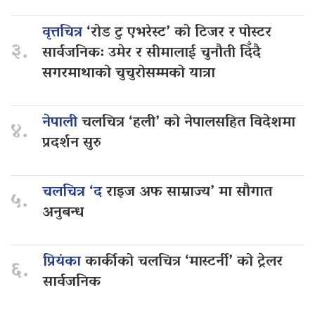
वृत्तचित्र
‘रोड टु एभरेस्ट’ को टिजर र पोस्टर
३.
सार्वजनिक: उमेर र सीमालाई चुनौती दिँदै
सगरमाथाको चुचुरोसम्मको यात्रा
नेपाली
चलचित्र ‘हली’ को नेपालसहित विदेशमा
४.
प्रदर्शन सुरु
चलचित्र ‘द
राइज अफ साम्राज्य’ मा सौगात
५.
अनुबन्ध
प्रियंका
कार्कीको चलचित्र ‘मास्टर्नी’ को ट्रेलर
६.
सार्वजनिक