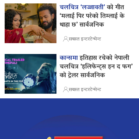
चलचित्र ‘लज्जावती’
को गीत
‘मलाई पिर परेको तिम्लाई के
थाहा छ’ सार्वजनिक
सबस्त इन्टरटेन्मेन्ट
कान्समा
इतिहास रचेको नेपाली
चलचित्र ‘इलिफेन्ट्स इन द फग’
को ट्रेलर सार्वजनिक
सबस्त इन्टरटेन्मेन्ट