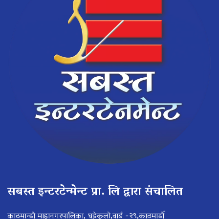
सबस्त इन्टरटेन्मेन्ट प्रा. लि द्वारा संचालित
काठमान्डौ माहानगरपालिका, घट्टेकुलो,वार्ड -२९,काठमाडौँ