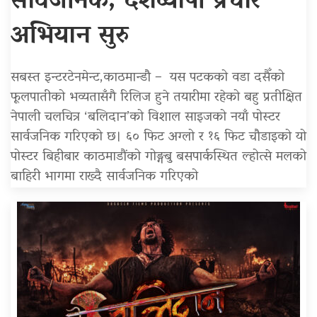
सार्वजनिक, देशव्यापी प्रचार
अभियान सुरु
सबस्त इन्टरटेनमेन्ट,काठमान्डौ – यस पटकको वडा दसैँको
फूलपातीको भव्यतासँगै रिलिज हुने तयारीमा रहेको बहु प्रतीक्षित
नेपाली चलचित्र ‘बलिदान’को विशाल साइजको नयाँ पोस्टर
सार्वजनिक गरिएको छ। ६० फिट अग्लो र १६ फिट चौडाइको यो
पोस्टर बिहीबार काठमाडौंको गोङ्गबु बसपार्कस्थित ल्होत्से मलको
बाहिरी भागमा राख्दै सार्वजनिक गरिएको