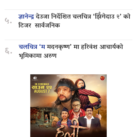
ज्ञानेन्द्र
देउजा निर्देशित चलचित्र ‘झिँगेदाउ २’ को
५.
टिजर सार्वजनिक
चलचित्र ‘म
मदनकृष्ण’ मा हरिवंश आचार्यको
६.
भूमिकामा अरुण