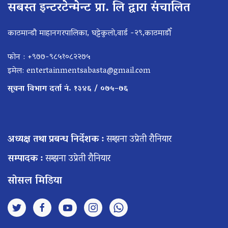
सबस्त इन्टरटेन्मेन्ट प्रा. लि द्वारा संचालित
काठमान्डौ माहानगरपालिका, घट्टेकुलो,वार्ड -२९,काठमाडौँ
फोन : +९७७-९८५१०८२२७५
इमेल:
entertainmentsabasta@gmail.com
सूचना विभाग दर्ता नं. १३४६ / ०७५–७६
अध्यक्ष तथा प्रबन्ध निर्देशक :
सम्झना उप्रेती रौनियार
सम्पादक :
सम्झना उप्रेती रौनियार
सोसल मिडिया