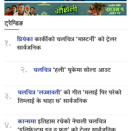
ट्रेन्डिङ
प्रियंका
कार्कीको चलचित्र ‘मास्टर्नी’ को ट्रेलर
१.
सार्वजनिक
२.
चलचित्र
‘हली’ युकेमा सोल्ड आउट
चलचित्र ‘लज्जावती’
को गीत ‘मलाई पिर परेको
३.
तिम्लाई के थाहा छ’ सार्वजनिक
कान्समा
इतिहास रचेको नेपाली चलचित्र
४.
‘इलिफेन्ट्स इन द फग’ को ट्रेलर सार्वजनिक