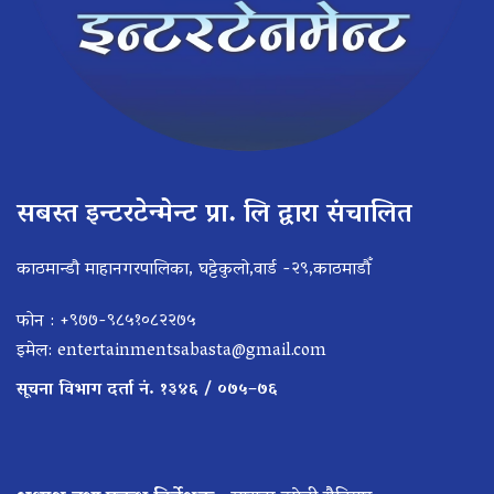
सबस्त इन्टरटेन्मेन्ट प्रा. लि द्वारा संचालित
काठमान्डौ माहानगरपालिका, घट्टेकुलो,वार्ड -२९,काठमाडौँ
फोन : +९७७-९८५१०८२२७५
इमेल:
entertainmentsabasta@gmail.com
सूचना विभाग दर्ता नं. १३४६ / ०७५–७६