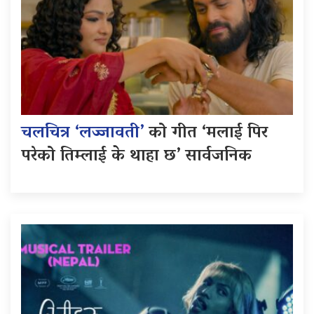
चलचित्र ‘लज्जावती’
को गीत ‘मलाई पिर
परेको तिम्लाई के थाहा छ’ सार्वजनिक