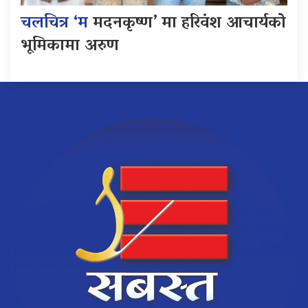
चलचित्र ‘म
मदनकृष्ण’ मा हरिवंश आचार्यको
भूमिकामा अरुण