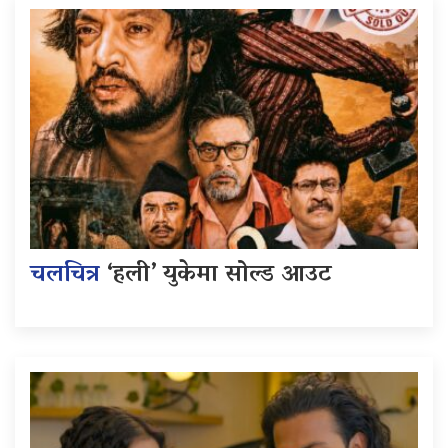
चलचित्र
‘हली’ युकेमा सोल्ड आउट