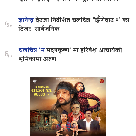
ज्ञानेन्द्र
देउजा निर्देशित चलचित्र ‘झिँगेदाउ २’ को
५.
टिजर सार्वजनिक
चलचित्र ‘म
मदनकृष्ण’ मा हरिवंश आचार्यको
६.
भूमिकामा अरुण