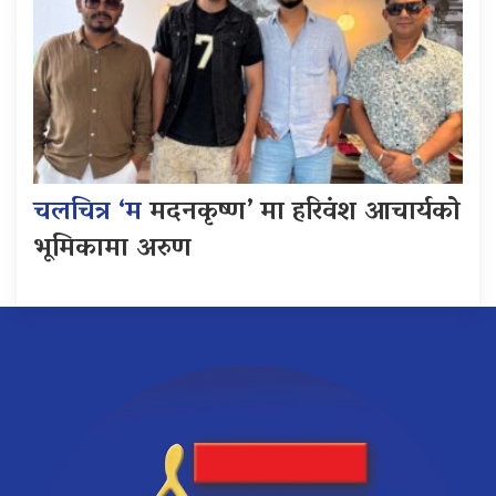
चलचित्र ‘म
मदनकृष्ण’ मा हरिवंश आचार्यको
भूमिकामा अरुण