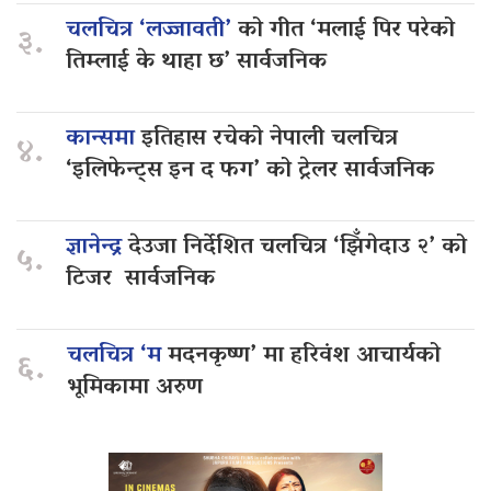
चलचित्र ‘लज्जावती’
को गीत ‘मलाई पिर परेको
३.
तिम्लाई के थाहा छ’ सार्वजनिक
कान्समा
इतिहास रचेको नेपाली चलचित्र
४.
‘इलिफेन्ट्स इन द फग’ को ट्रेलर सार्वजनिक
ज्ञानेन्द्र
देउजा निर्देशित चलचित्र ‘झिँगेदाउ २’ को
५.
टिजर सार्वजनिक
चलचित्र ‘म
मदनकृष्ण’ मा हरिवंश आचार्यको
६.
भूमिकामा अरुण