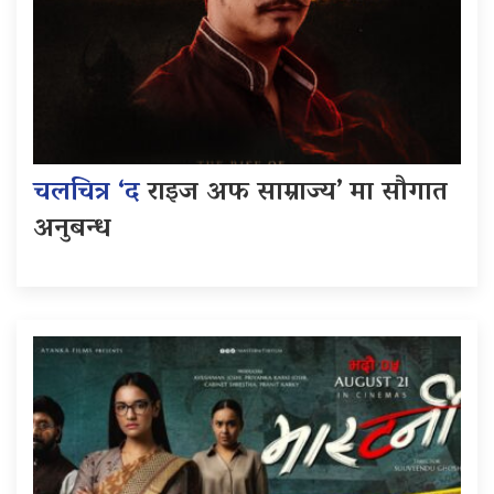
चलचित्र ‘द
राइज अफ साम्राज्य’ मा सौगात
अनुबन्ध