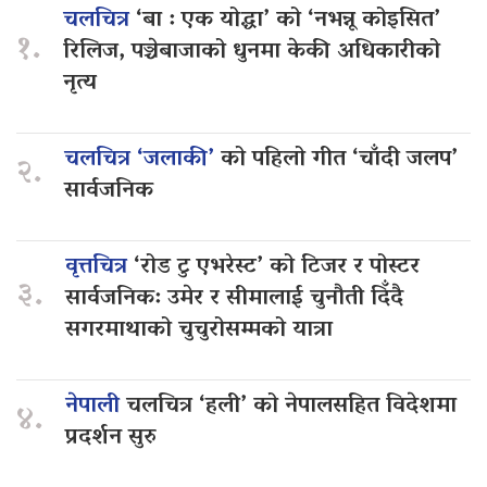
चलचित्र
‘बा : एक योद्धा’ को ‘नभन्नू कोइसित’
१.
रिलिज, पञ्चेबाजाको धुनमा केकी अधिकारीको
नृत्य
चलचित्र ‘जलाकी’
को पहिलो गीत ‘चाँदी जलप’
२.
सार्वजनिक
वृत्तचित्र
‘रोड टु एभरेस्ट’ को टिजर र पोस्टर
३.
सार्वजनिक: उमेर र सीमालाई चुनौती दिँदै
सगरमाथाको चुचुरोसम्मको यात्रा
नेपाली
चलचित्र ‘हली’ को नेपालसहित विदेशमा
४.
प्रदर्शन सुरु