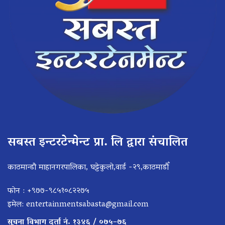
सबस्त इन्टरटेन्मेन्ट प्रा. लि द्वारा संचालित
काठमान्डौ माहानगरपालिका, घट्टेकुलो,वार्ड -२९,काठमाडौँ
फोन : +९७७-९८५१०८२२७५
इमेल:
entertainmentsabasta@gmail.com
सूचना विभाग दर्ता नं. १३४६ / ०७५–७६