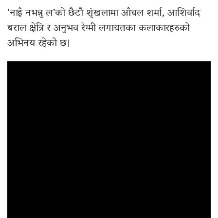
‘नाइँ नभन्नु ल’को छैटौ शृंखलामा आँचल शर्मा, आशिर्वाद
बराल क्षेत्रि र अनुभव रेग्मी लगायतका कलाकारहरुको
अभिनय रहेको छ।