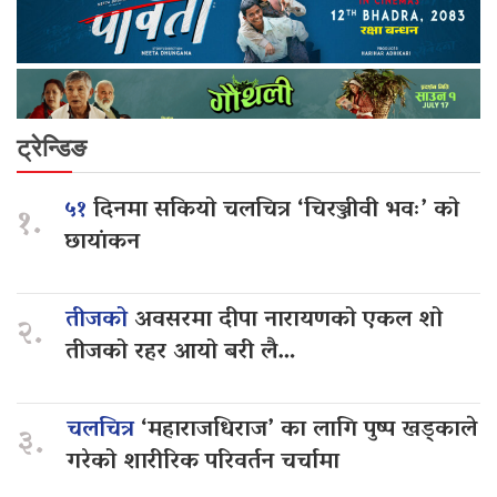
ट्रेन्डिङ
५१
दिनमा सकियो चलचित्र ‘चिरञ्जीवी भवः’ को
१.
छायांकन
तीजको
अवसरमा दीपा नारायणको एकल शो
२.
तीजको रहर आयो बरी लै…
चलचित्र
‘महाराजधिराज’ का लागि पुष्प खड्काले
३.
गरेको शारीरिक परिवर्तन चर्चामा