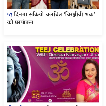
५१
दिनमा सकियो चलचित्र ‘चिरञ्जीवी भवः’
को छायांकन