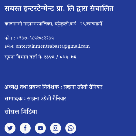
सबस्त इन्टरटेन्मेन्ट प्रा. लि द्वारा संचालित
काठमान्डौ माहानगरपालिका, घट्टेकुलो,वार्ड -२९,काठमाडौँ
फोन : +९७७-९८५१०८२२७५
इमेल:
entertainmentsabasta@gmail.com
सूचना विभाग दर्ता नं. १३४६ / ०७५–७६
अध्यक्ष तथा प्रबन्ध निर्देशक :
सम्झना उप्रेती रौनियार
सम्पादक :
सम्झना उप्रेती रौनियार
सोसल मिडिया