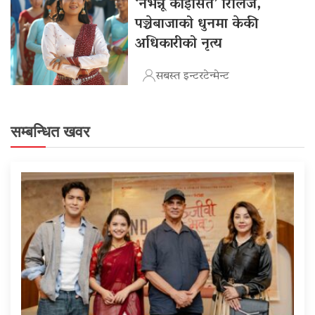
‘नभन्नू कोइसित’ रिलिज,
पञ्चेबाजाको धुनमा केकी
अधिकारीको नृत्य
सबस्त इन्टरटेन्मेन्ट
सम्बन्धित खवर