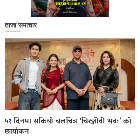
ताजा समाचार
५१
दिनमा सकियो चलचित्र ‘चिरञ्जीवी भवः’ को
छायांकन