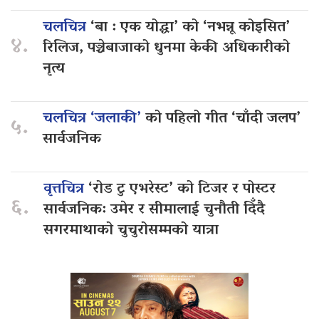
चलचित्र
‘बा : एक योद्धा’ को ‘नभन्नू कोइसित’
४.
रिलिज, पञ्चेबाजाको धुनमा केकी अधिकारीको
नृत्य
चलचित्र ‘जलाकी’
को पहिलो गीत ‘चाँदी जलप’
५.
सार्वजनिक
वृत्तचित्र
‘रोड टु एभरेस्ट’ को टिजर र पोस्टर
६.
सार्वजनिक: उमेर र सीमालाई चुनौती दिँदै
सगरमाथाको चुचुरोसम्मको यात्रा