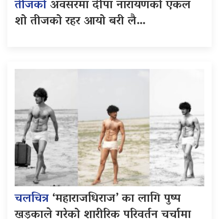
तीजको
अवसरमा दीपा नारायणको एकल
शो तीजको रहर आयो बरी लै…
चलचित्र
‘महाराजधिराज’ का लागि पुष्प
खड्काले गरेको शारीरिक परिवर्तन चर्चामा