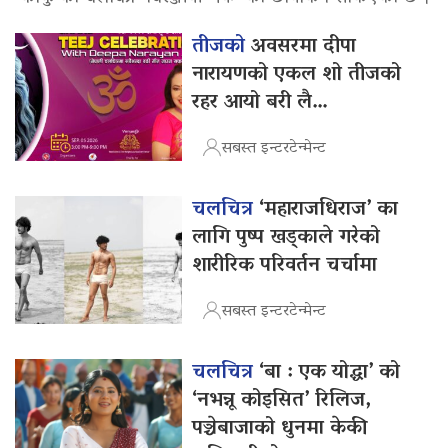
तीजको
अवसरमा दीपा
नारायणको एकल शो तीजको
रहर आयो बरी लै…
सबस्त इन्टरटेन्मेन्ट
चलचित्र
‘महाराजधिराज’ का
लागि पुष्प खड्काले गरेको
शारीरिक परिवर्तन चर्चामा
सबस्त इन्टरटेन्मेन्ट
चलचित्र
‘बा : एक योद्धा’ को
‘नभन्नू कोइसित’ रिलिज,
पञ्चेबाजाको धुनमा केकी