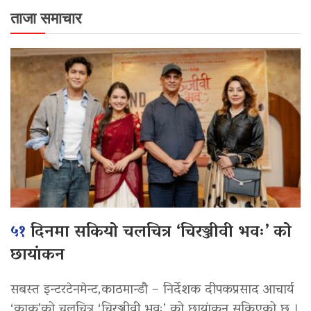
ताजा समाचार
५१
दिनमा सकियो चलचित्र ‘चिरञ्जीवी भवः’ को
छायांकन
सबस्त इन्टरटेनमेन्ट,काठमान्डौ – निर्देशक दीपकप्रसाद आचार्य
‘काकु’को चलचित्र ‘चिरञ्जीवी भवः’ को छायांकन सकिएको छ ।