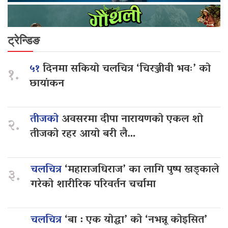
ट्रेन्डिङ
५१
दिनमा सकियो चलचित्र ‘चिरञ्जीवी भवः’ को
१.
छायांकन
तीजको
अवसरमा दीपा नारायणको एकल शो
२.
तीजको रहर आयो बरी लै…
चलचित्र
‘महाराजधिराज’ का लागि पुष्प खड्काले
३.
गरेको शारीरिक परिवर्तन चर्चामा
चलचित्र
‘बा : एक योद्धा’ को ‘नभन्नू कोइसित’