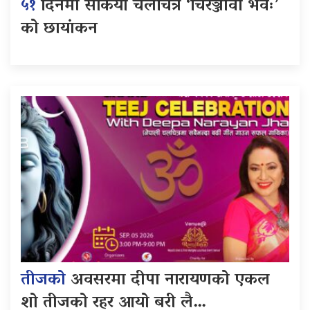
५१
दिनमा सकियो चलचित्र ‘चिरञ्जीवी भवः’
को छायांकन
तीजको
अवसरमा दीपा नारायणको एकल
शो तीजको रहर आयो बरी लै…