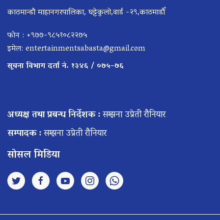
काठमान्डौ माहानगरपालिका, घट्टेकुलो,वार्ड -२९,काठमाडौँ
फोन : +९७७-९८५१०८२२७५
इमेल:
entertainmentsabasta@gmail.com
सूचना विभाग दर्ता नं. १३४६ / ०७५–७६
अध्यक्ष तथा प्रबन्ध निर्देशक :
सम्झना उप्रेती रौनियार
सम्पादक :
सम्झना उप्रेती रौनियार
सोसल मिडिया