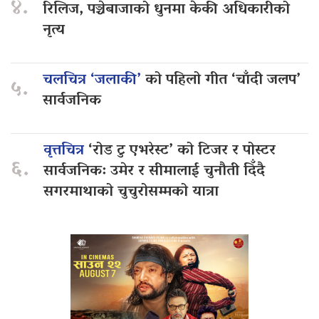
४.
रिलिज, पञ्चेबाजाको धुनमा केकी अधिकारीको
नृत्य
चलचित्र ‘जलाकी’
को पहिलो गीत ‘चाँदी जलप’
५.
सार्वजनिक
वृत्तचित्र
‘रोड टु एभरेस्ट’ को टिजर र पोस्टर
६.
सार्वजनिक: उमेर र सीमालाई चुनौती दिँदै
सगरमाथाको चुचुरोसम्मको यात्रा