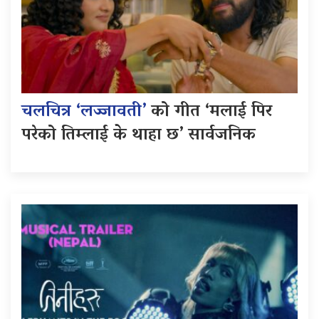
चलचित्र ‘लज्जावती’
को गीत ‘मलाई पिर
परेको तिम्लाई के थाहा छ’ सार्वजनिक