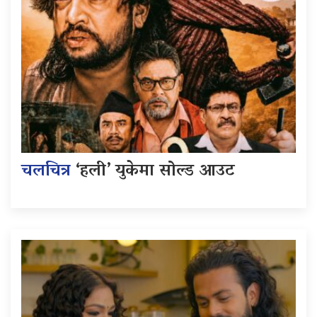
चलचित्र
‘हली’ युकेमा सोल्ड आउट