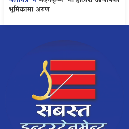
चलचित्र ‘म
मदनकृष्ण’ मा हरिवंश आचार्यको
भूमिकामा अरुण