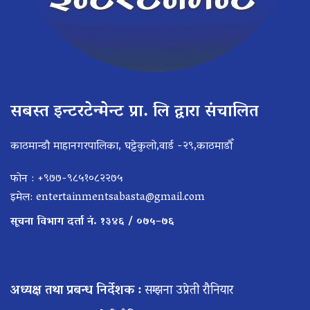
सबस्त इन्टरटेन्मेन्ट प्रा. लि द्वारा संचालित
काठमान्डौ माहानगरपालिका, घट्टेकुलो,वार्ड -२९,काठमाडौँ
फोन : +९७७-९८५१०८२२७५
इमेल:
entertainmentsabasta@gmail.com
सूचना विभाग दर्ता नं. १३४६ / ०७५–७६
अध्यक्ष तथा प्रबन्ध निर्देशक :
सम्झना उप्रेती रौनियार