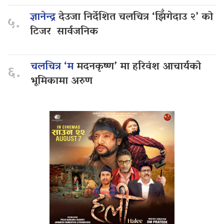
ज्ञानेन्द्र
देउजा निर्देशित चलचित्र ‘झिँगेदाउ २’ को
५.
टिजर सार्वजनिक
चलचित्र ‘म
मदनकृष्ण’ मा हरिवंश आचार्यको
६.
भूमिकामा अरुण