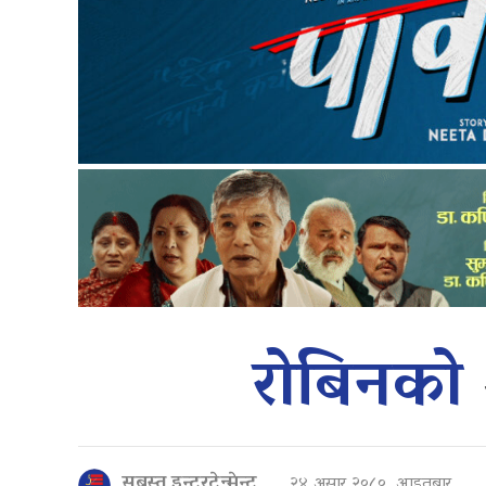
रोबिनको
सबस्त इन्टरटेन्मेन्ट
२४ असार २०८०, आइतबार