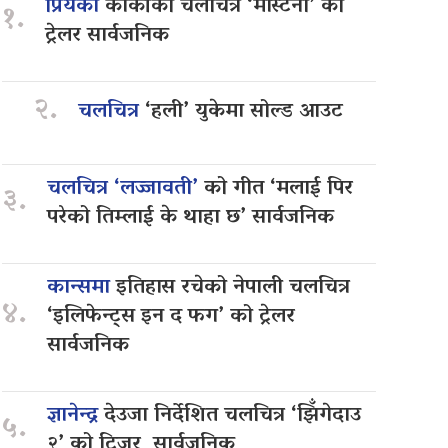
प्रियंका
कार्कीको चलचित्र ‘मास्टर्नी’ को
१.
ट्रेलर सार्वजनिक
२.
चलचित्र
‘हली’ युकेमा सोल्ड आउट
चलचित्र ‘लज्जावती’
को गीत ‘मलाई पिर
३.
परेको तिम्लाई के थाहा छ’ सार्वजनिक
कान्समा
इतिहास रचेको नेपाली चलचित्र
४.
‘इलिफेन्ट्स इन द फग’ को ट्रेलर
सार्वजनिक
ज्ञानेन्द्र
देउजा निर्देशित चलचित्र ‘झिँगेदाउ
५.
२’ को टिजर सार्वजनिक