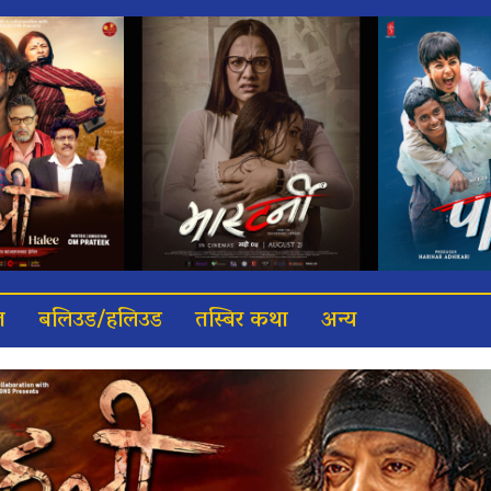
त
बलिउड/हलिउड
तस्बिर कथा
अन्य