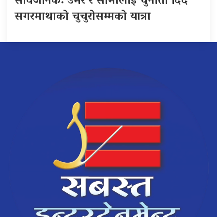
सार्वजनिक: उमेर र सीमालाई चुनौती दिँदै
सगरमाथाको चुचुरोसम्मको यात्रा