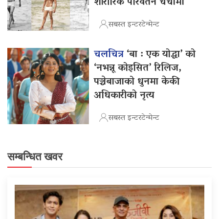
शारीरिक परिवर्तन चर्चामा
सबस्त इन्टरटेन्मेन्ट
चलचित्र
‘बा : एक योद्धा’ को
‘नभन्नू कोइसित’ रिलिज,
पञ्चेबाजाको धुनमा केकी
अधिकारीको नृत्य
सबस्त इन्टरटेन्मेन्ट
सम्बन्धित खवर