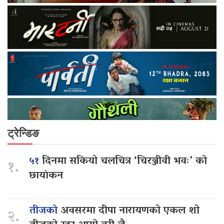
ट्रेन्डिङ
५१
दिनमा सकियो चलचित्र ‘चिरञ्जीवी भवः’ को
१.
छायांकन
तीजको
अवसरमा दीपा नारायणको एकल शो
२.