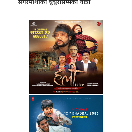
सगरमाथाको चुचुरोसम्मको यात्रा