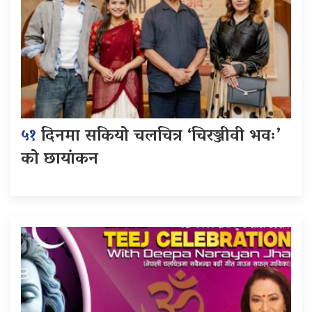
५१
दिनमा सकियो चलचित्र ‘चिरञ्जीवी भवः’
को छायांकन