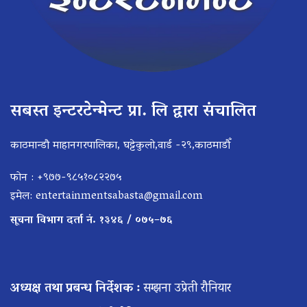
सबस्त इन्टरटेन्मेन्ट प्रा. लि द्वारा संचालित
काठमान्डौ माहानगरपालिका, घट्टेकुलो,वार्ड -२९,काठमाडौँ
फोन : +९७७-९८५१०८२२७५
इमेल:
entertainmentsabasta@gmail.com
सूचना विभाग दर्ता नं. १३४६ / ०७५–७६
अध्यक्ष तथा प्रबन्ध निर्देशक :
सम्झना उप्रेती रौनियार