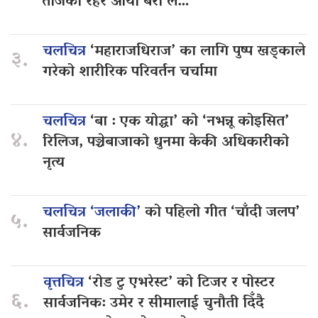
तीजको रहर आयो बरी लै…
चलचित्र
‘महाराजधिराज’ का लागि पुष्प खड्काले
३.
गरेको शारीरिक परिवर्तन चर्चामा
चलचित्र
‘बा : एक योद्धा’ को ‘नभन्नू कोइसित’
४.
रिलिज, पञ्चेबाजाको धुनमा केकी अधिकारीको
नृत्य
चलचित्र ‘जलाकी’
को पहिलो गीत ‘चाँदी जलप’
५.
सार्वजनिक
वृत्तचित्र
‘रोड टु एभरेस्ट’ को टिजर र पोस्टर
६.
सार्वजनिक: उमेर र सीमालाई चुनौती दिँदै