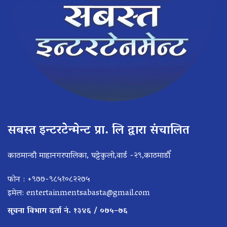
सबस्त इन्टरटेन्मेन्ट प्रा. लि द्वारा संचालित
काठमान्डौ माहानगरपालिका, घट्टेकुलो,वार्ड -२९,काठमाडौँ
फोन : +९७७-९८५१०८२२७५
इमेल:
entertainmentsabasta@gmail.com
सूचना विभाग दर्ता नं. १३४६ / ०७५–७६