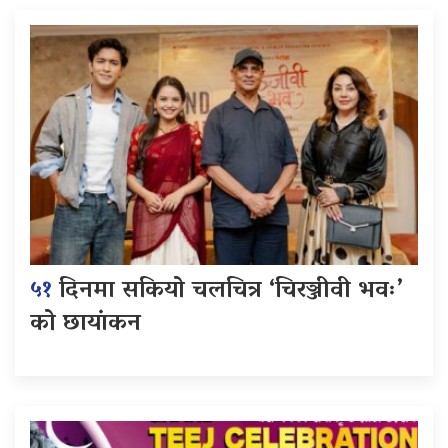
५१
दिनमा सकियो चलचित्र ‘चिरञ्जीवी भवः’
को छायांकन