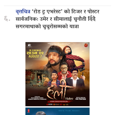
वृत्तचित्र
‘रोड टु एभरेस्ट’ को टिजर र पोस्टर
६.
सार्वजनिक: उमेर र सीमालाई चुनौती दिँदै
सगरमाथाको चुचुरोसम्मको यात्रा