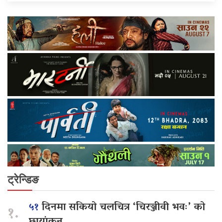
ट्रेन्डिङ
५१
दिनमा सकियो चलचित्र ‘चिरञ्जीवी भवः’ को
१.
छायांकन