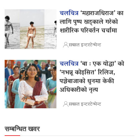
चलचित्र
‘महाराजधिराज’ का
लागि पुष्प खड्काले गरेको
शारीरिक परिवर्तन चर्चामा
सबस्त इन्टरटेन्मेन्ट
चलचित्र
‘बा : एक योद्धा’ को
‘नभन्नू कोइसित’ रिलिज,
पञ्चेबाजाको धुनमा केकी
अधिकारीको नृत्य
सबस्त इन्टरटेन्मेन्ट
सम्बन्धित खवर