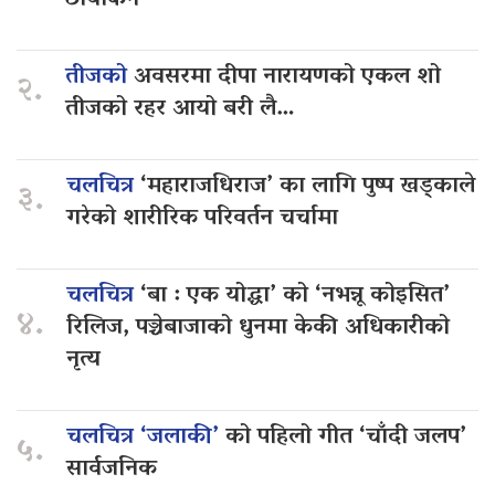
तीजको
अवसरमा दीपा नारायणको एकल शो
२.
तीजको रहर आयो बरी लै…
चलचित्र
‘महाराजधिराज’ का लागि पुष्प खड्काले
३.
गरेको शारीरिक परिवर्तन चर्चामा
चलचित्र
‘बा : एक योद्धा’ को ‘नभन्नू कोइसित’
४.
रिलिज, पञ्चेबाजाको धुनमा केकी अधिकारीको
नृत्य
चलचित्र ‘जलाकी’
को पहिलो गीत ‘चाँदी जलप’
५.
सार्वजनिक