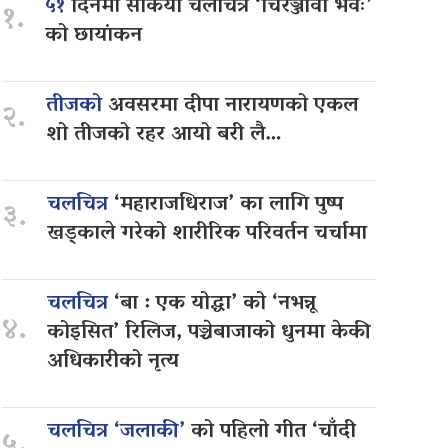
५१
दिनमा सकियो चलचित्र ‘चिरञ्जीवी भवः’
१.
को छायांकन
तीजको
अवसरमा दीपा नारायणको एकल
२.
शो तीजको रहर आयो बरी लै…
चलचित्र
‘महाराजधिराज’ का लागि पुष्प
३.
खड्काले गरेको शारीरिक परिवर्तन चर्चामा
चलचित्र
‘बा : एक योद्धा’ को ‘नभन्नू
४.
कोइसित’ रिलिज, पञ्चेबाजाको धुनमा केकी
अधिकारीको नृत्य
चलचित्र ‘जलाकी’
को पहिलो गीत ‘चाँदी
५.