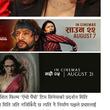
शित फिल्म ‘ऐंचो पैंचो’ टिम सिनेमाको प्रदर्शन मिति
न मिति जति नजिकिँदै छ त्यति नै निर्माण पक्षले प्रचारलाई