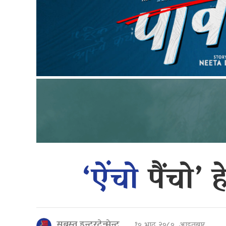
‘ऐंचो
पैंचो’ 
सबस्त इन्टरटेन्मेन्ट
१० भाद्र २०८०, आइतबार