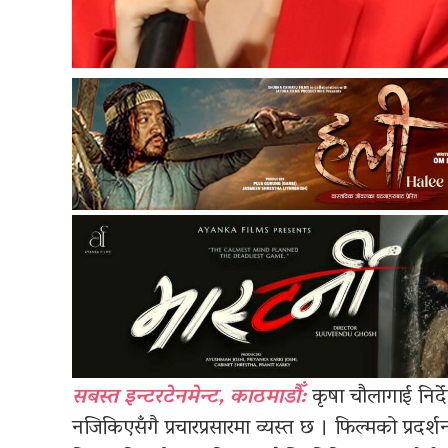
सबस्त इन्टरटेनमेन्ट, काठमाडौँ:
कृषा चौलागाई निर्दे
नजिकिएसँगै प्रचारप्रसारमा व्यस्त छ । फिल्मको प्रदर्श