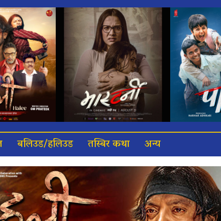
त
बलिउड/हलिउड
तस्बिर कथा
अन्य