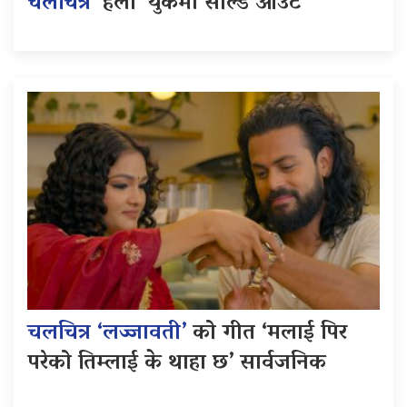
चलचित्र
‘हली’ युकेमा सोल्ड आउट
चलचित्र ‘लज्जावती’
को गीत ‘मलाई पिर
परेको तिम्लाई के थाहा छ’ सार्वजनिक