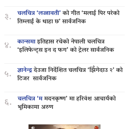
चलचित्र ‘लज्जावती’
को गीत ‘मलाई पिर परेको
३.
तिम्लाई के थाहा छ’ सार्वजनिक
कान्समा
इतिहास रचेको नेपाली चलचित्र
४.
‘इलिफेन्ट्स इन द फग’ को ट्रेलर सार्वजनिक
ज्ञानेन्द्र
देउजा निर्देशित चलचित्र ‘झिँगेदाउ २’ को
५.
टिजर सार्वजनिक
चलचित्र ‘म
मदनकृष्ण’ मा हरिवंश आचार्यको
६.
भूमिकामा अरुण