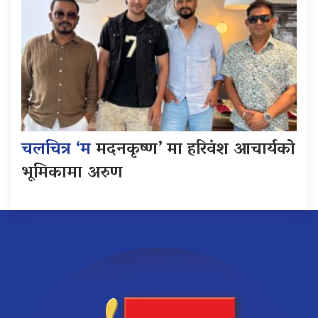
चलचित्र ‘म
मदनकृष्ण’ मा हरिवंश आचार्यको
भूमिकामा अरुण