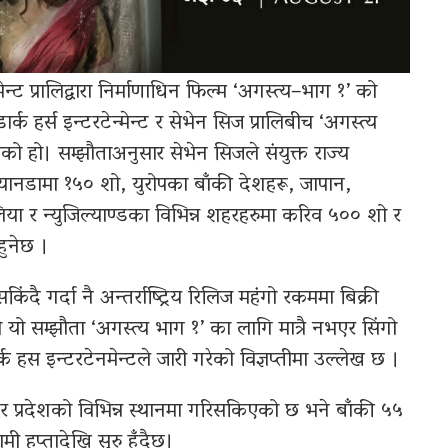
्मेन्ट प्रालिद्वारा निर्माणाधिन फिल्म ‘अगस्त्य–भाग १’ को
र्क हर्स इन्टरटेन्मेन्ट र सेभेन सिज प्रालिबीच ‘अगस्त्य
एको हो। सम्झौताअनुसार सेभेन सिजले संयुक्त राज्य
ानडामा १५० शो, युरोपका बाँकी देशहरू, जापान,
िया र न्युजिल्याण्डका विभिन्न शहरहरुमा करिव ५०० शो र
हुनेछ ।
दै गर्दा नै अन्तर्राष्ट्रिय रिलिज महंगो रकममा बिक्री
 यो सम्झौता ‘अगस्त्य भाग १’ का लागि मात्रै नभएर सिंगो
्क हस इन्टरटेनमेन्टले जारी गरेको विज्ञप्तीमा उल्लेख छ ।
र प्रदेशको विभिन्न स्थानमा गरिसकिएको छ भने बाँकी ५५
ी हप्तादेखि सुरु हुँदैछ।