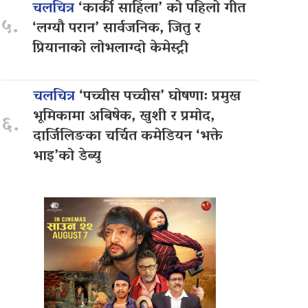
चलचित्र
‘कार्की साहिँला’ को पहिलो गीत
५.
‘लग्यौ परान’ सार्वजनिक, जितु र
प्रियानाको लोभलाग्दो केमेस्ट्री
चलचित्र
‘पच्चीस पच्चीस’ घोषणा: प्रमुख
भूमिकामा अबिषेक, खुशी र प्रमोद,
६.
दार्जिलिङका चर्चित कमेडियन ‘भक्ते
भाइ’को डेब्यु