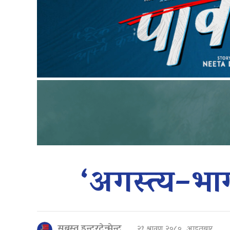
‘अगस्त्य–भ
सबस्त इन्टरटेन्मेन्ट
२१ श्रावण २०८०, आइतबार