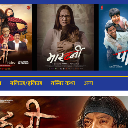
त
बलिउड/हलिउड
तस्बिर कथा
अन्य