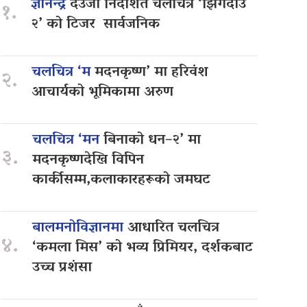
ज्ञानेन्द्र
देउजा निर्देशित चलचित्र ‘झिँगेदाउ
१.
२’ को टिजर सार्वजनिक
चलचित्र ‘म
मदनकृष्ण’ मा हरिवंश
२.
आचार्यको भूमिकामा अरुण
चलचित्र ‘मन
बिनाको धन–२’ मा
३.
मदनकृष्णदेखि विपिन
कार्कीसम्म,कलाकारहरूको जमघट
बालमनोविज्ञानमा
आधारित चलचित्र
४.
‘कमला मिस’ को भव्य प्रिमियर, दर्शकबाट
उच्च प्रशंसा