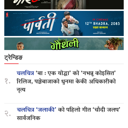
ट्रेन्डिङ
चलचित्र
‘बा : एक योद्धा’ को ‘नभन्नू कोइसित’
१.
रिलिज, पञ्चेबाजाको धुनमा केकी अधिकारीको
नृत्य
चलचित्र ‘जलाकी’
को पहिलो गीत ‘चाँदी जलप’
२.
सार्वजनिक