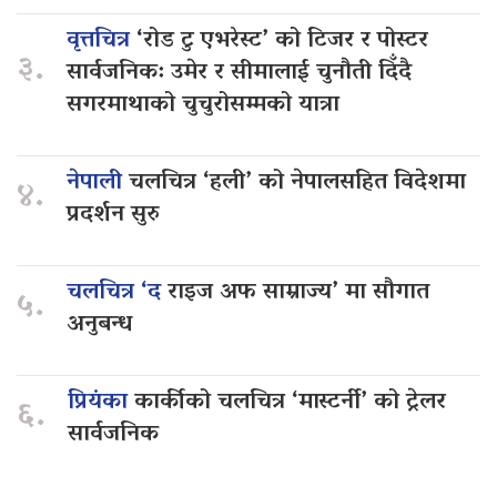
वृत्तचित्र
‘रोड टु एभरेस्ट’ को टिजर र पोस्टर
३.
सार्वजनिक: उमेर र सीमालाई चुनौती दिँदै
सगरमाथाको चुचुरोसम्मको यात्रा
नेपाली
चलचित्र ‘हली’ को नेपालसहित विदेशमा
४.
प्रदर्शन सुरु
चलचित्र ‘द
राइज अफ साम्राज्य’ मा सौगात
५.
अनुबन्ध
प्रियंका
कार्कीको चलचित्र ‘मास्टर्नी’ को ट्रेलर
६.
सार्वजनिक