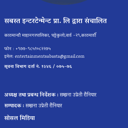
सबस्त इन्टरटेन्मेन्ट प्रा. लि द्वारा संचालित
काठमान्डौ माहानगरपालिका, घट्टेकुलो,वार्ड -२९,काठमाडौँ
फोन : +९७७-९८५१०८२२७५
इमेल:
entertainmentsabasta@gmail.com
सूचना विभाग दर्ता नं. १३४६ / ०७५–७६
अध्यक्ष तथा प्रबन्ध निर्देशक :
सम्झना उप्रेती रौनियार
सम्पादक :
सम्झना उप्रेती रौनियार
सोसल मिडिया