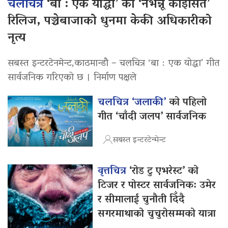
चलचित्र
‘बा : एक योद्धा’ को ‘नभन्नू कोइसित’
रिलिज, पञ्चेबाजाको धुनमा केकी अधिकारीको
नृत्य
सबस्त इन्टरटेनमेन्ट,काठमान्डौ – चलचित्र ‘बा : एक योद्धा’ गीत
सार्वजनिक गरिएको छ । निर्माण पक्षले
चलचित्र ‘जलाकी’
को पहिलो
गीत ‘चाँदी जलप’ सार्वजनिक
सबस्त इन्टरटेन्मेन्ट
वृत्तचित्र
‘रोड टु एभरेस्ट’ को
टिजर र पोस्टर सार्वजनिक: उमेर
र सीमालाई चुनौती दिँदै
सगरमाथाको चुचुरोसम्मको यात्रा