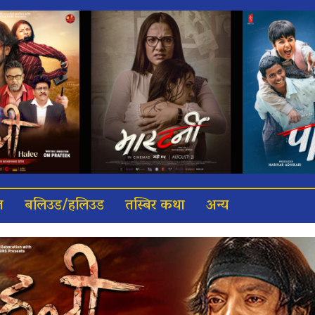
त
बलिउड/हलिउड
तस्बिर कथा
अन्य