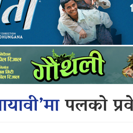
मायावी’मा
पलको प्रव