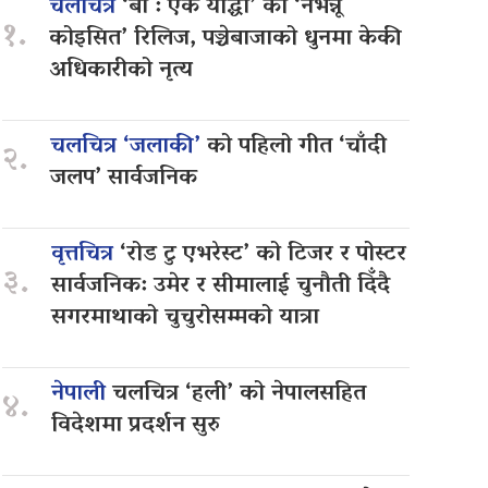
चलचित्र
‘बा : एक योद्धा’ को ‘नभन्नू
१.
कोइसित’ रिलिज, पञ्चेबाजाको धुनमा केकी
अधिकारीको नृत्य
चलचित्र ‘जलाकी’
को पहिलो गीत ‘चाँदी
२.
जलप’ सार्वजनिक
वृत्तचित्र
‘रोड टु एभरेस्ट’ को टिजर र पोस्टर
३.
सार्वजनिक: उमेर र सीमालाई चुनौती दिँदै
सगरमाथाको चुचुरोसम्मको यात्रा
नेपाली
चलचित्र ‘हली’ को नेपालसहित
४.
विदेशमा प्रदर्शन सुरु