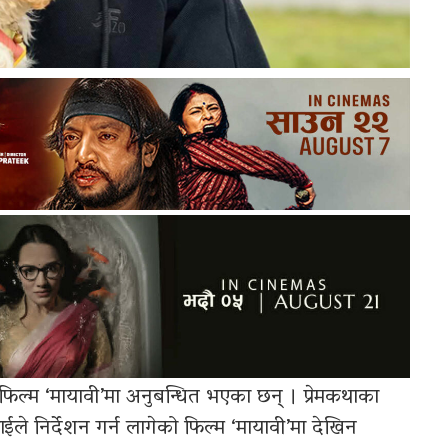
िल्म ‘मायावी’मा अनुबन्धित भएका छन् । प्रेमकथाका
ईले निर्देशन गर्न लागेको फिल्म ‘मायावी’मा देखिन