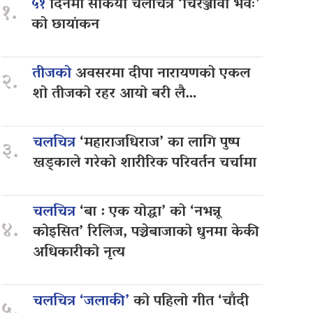
५१
दिनमा सकियो चलचित्र ‘चिरञ्जीवी भवः’
१.
को छायांकन
तीजको
अवसरमा दीपा नारायणको एकल
२.
शो तीजको रहर आयो बरी लै…
चलचित्र
‘महाराजधिराज’ का लागि पुष्प
३.
खड्काले गरेको शारीरिक परिवर्तन चर्चामा
चलचित्र
‘बा : एक योद्धा’ को ‘नभन्नू
४.
कोइसित’ रिलिज, पञ्चेबाजाको धुनमा केकी
अधिकारीको नृत्य
चलचित्र ‘जलाकी’
को पहिलो गीत ‘चाँदी
५.