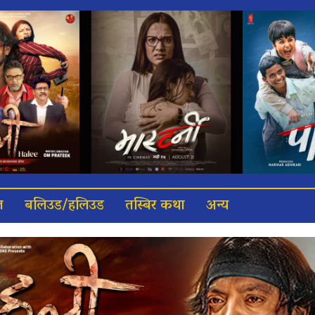
त
बलिउड/हलिउड
तस्बिर कथा
अन्य