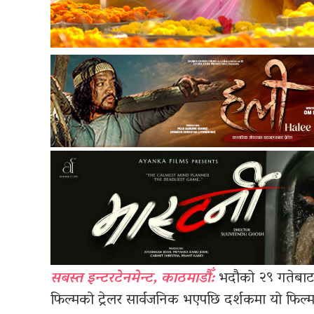
सबस्त इन्टरटेनमेन्ट, काठमाडौँ:
भदौको २९ गतेबाट रि
फिल्मको ट्रेलर सार्वजनिक भएपछि दर्शकमा यो फिल्मप