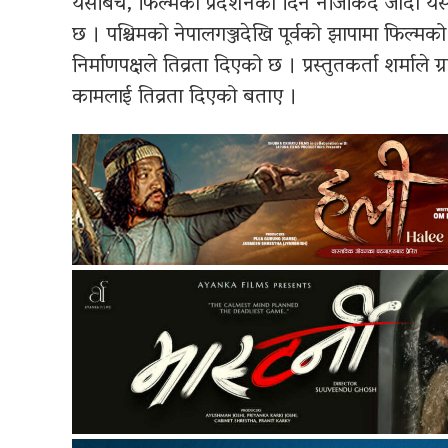
यसैबिच, फिल्मको प्रदर्शनको दिन नजिकिदै जादा यसको
छ । पश्चिमको नेपालगञ्जदेखि पूर्वको झापामा फिल्मको 
निर्माणपक्षले तिव्रता दिएको छ । प्रस्तुतकर्ता शर्माले ग
कामलाई तिव्रता दिएको बताए ।