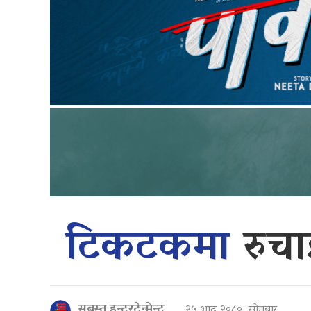
टिकटकमा
रुचा
सबस्त इन्टरटेन्मेन्ट
२५ भाद्र २०८०, सोमबार