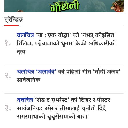
ट्रेन्डिङ
चलचित्र
‘बा : एक योद्धा’ को ‘नभन्नू कोइसित’
१.
रिलिज, पञ्चेबाजाको धुनमा केकी अधिकारीको
नृत्य
चलचित्र ‘जलाकी’
को पहिलो गीत ‘चाँदी जलप’
२.
सार्वजनिक
वृत्तचित्र
‘रोड टु एभरेस्ट’ को टिजर र पोस्टर
३.
सार्वजनिक: उमेर र सीमालाई चुनौती दिँदै
सगरमाथाको चुचुरोसम्मको यात्रा