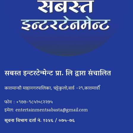
सबस्त इन्टरटेन्मेन्ट प्रा. लि द्वारा संचालित
काठमान्डौ माहानगरपालिका, घट्टेकुलो,वार्ड -२९,काठमाडौँ
फोन : +९७७-९८५१०८२२७५
इमेल:
entertainmentsabasta@gmail.com
सूचना विभाग दर्ता नं. १३४६ / ०७५–७६