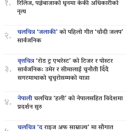
१.
रिलिज, पञ्चेबाजाको धुनमा केकी अधिकारीको
नृत्य
चलचित्र ‘जलाकी’
को पहिलो गीत ‘चाँदी जलप’
२.
सार्वजनिक
वृत्तचित्र
‘रोड टु एभरेस्ट’ को टिजर र पोस्टर
३.
सार्वजनिक: उमेर र सीमालाई चुनौती दिँदै
सगरमाथाको चुचुरोसम्मको यात्रा
नेपाली
चलचित्र ‘हली’ को नेपालसहित विदेशमा
४.
प्रदर्शन सुरु
चलचित्र ‘द
राइज अफ साम्राज्य’ मा सौगात