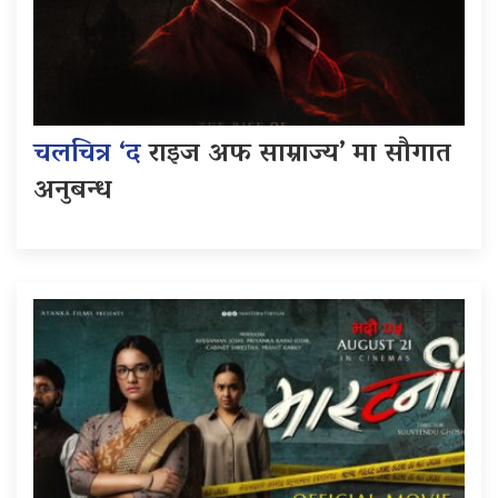
चलचित्र ‘द
राइज अफ साम्राज्य’ मा सौगात
अनुबन्ध