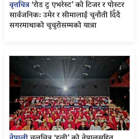
वृत्तचित्र
‘रोड टु एभरेस्ट’ को टिजर र पोस्टर
सार्वजनिक: उमेर र सीमालाई चुनौती दिँदै
सगरमाथाको चुचुरोसम्मको यात्रा
नेपाली
चलचित्र ‘हली’ को नेपालसहित