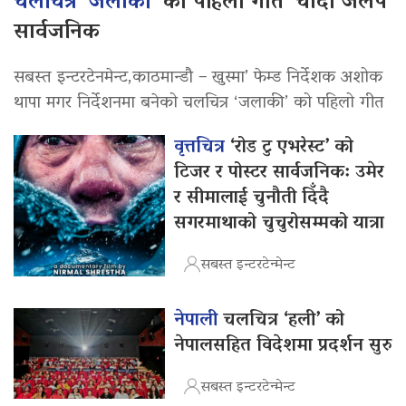
चलचित्र ‘जलाकी’
को पहिलो गीत ‘चाँदी जलप’
सार्वजनिक
सबस्त इन्टरटेनमेन्ट,काठमान्डौ – खुस्मा’ फेम्ड निर्देशक अशोक
थापा मगर निर्देशनमा बनेको चलचित्र ‘जलाकी’ को पहिलो गीत
वृत्तचित्र
‘रोड टु एभरेस्ट’ को
टिजर र पोस्टर सार्वजनिक: उमेर
र सीमालाई चुनौती दिँदै
सगरमाथाको चुचुरोसम्मको यात्रा
सबस्त इन्टरटेन्मेन्ट
नेपाली
चलचित्र ‘हली’ को
नेपालसहित विदेशमा प्रदर्शन सुरु
सबस्त इन्टरटेन्मेन्ट