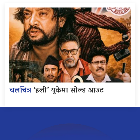
चलचित्र
‘हली’ युकेमा सोल्ड आउट