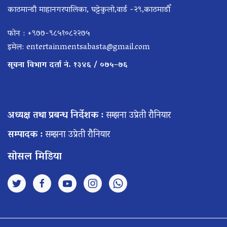
काठमान्डौ माहानगरपालिका, घट्टेकुलो,वार्ड -२९,काठमाडौँ
फोन : +९७७-९८५१०८२२७५
इमेल:
entertainmentsabasta@gmail.com
सूचना विभाग दर्ता नं. १३४६ / ०७५–७६
अध्यक्ष तथा प्रबन्ध निर्देशक :
सम्झना उप्रेती रौनियार
सम्पादक :
सम्झना उप्रेती रौनियार
सोसल मिडिया