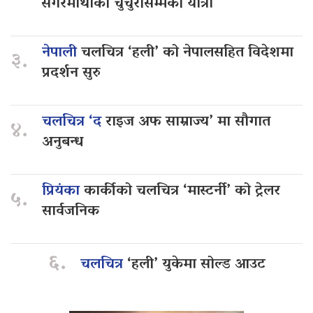
सगरमाथाको चुचुरोसम्मको यात्रा
नेपाली
चलचित्र ‘हली’ को नेपालसहित विदेशमा
३.
प्रदर्शन सुरु
चलचित्र ‘द
राइज अफ साम्राज्य’ मा सौगात
४.
अनुबन्ध
प्रियंका
कार्कीको चलचित्र ‘मास्टर्नी’ को ट्रेलर
५.
सार्वजनिक
६.
चलचित्र
‘हली’ युकेमा सोल्ड आउट