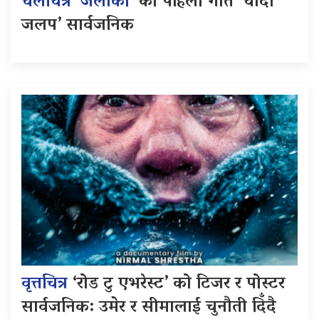
चलचित्र ‘जलाकी’
को पहिलो गीत ‘चाँदी
जलप’ सार्वजनिक
वृत्तचित्र
‘रोड टु एभरेस्ट’ को टिजर र पोस्टर
सार्वजनिक: उमेर र सीमालाई चुनौती दिँदै