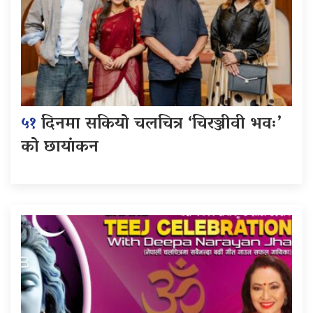
५१
दिनमा सकियो चलचित्र ‘चिरञ्जीवी भवः’
को छायांकन