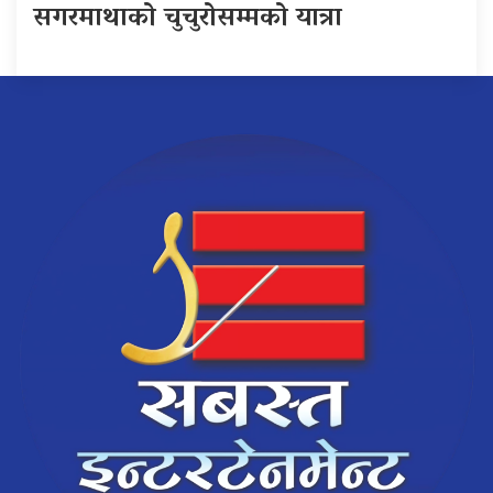
सगरमाथाको चुचुरोसम्मको यात्रा