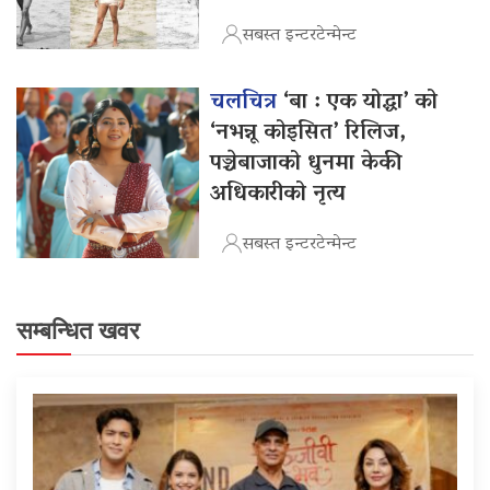
सबस्त इन्टरटेन्मेन्ट
चलचित्र
‘बा : एक योद्धा’ को
‘नभन्नू कोइसित’ रिलिज,
पञ्चेबाजाको धुनमा केकी
अधिकारीको नृत्य
सबस्त इन्टरटेन्मेन्ट
सम्बन्धित खवर