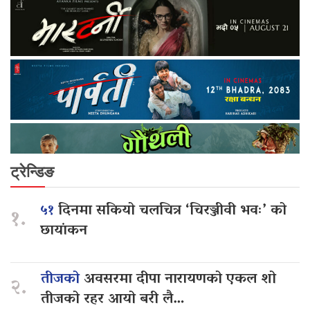
ट्रेन्डिङ
५१
दिनमा सकियो चलचित्र ‘चिरञ्जीवी भवः’ को
१.
छायांकन
तीजको
अवसरमा दीपा नारायणको एकल शो
२.
तीजको रहर आयो बरी लै…