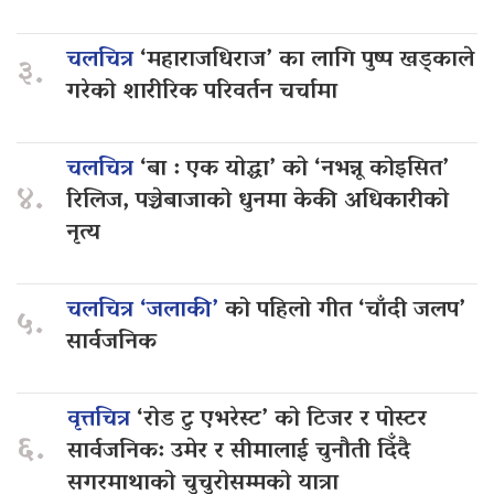
चलचित्र
‘महाराजधिराज’ का लागि पुष्प खड्काले
३.
गरेको शारीरिक परिवर्तन चर्चामा
चलचित्र
‘बा : एक योद्धा’ को ‘नभन्नू कोइसित’
४.
रिलिज, पञ्चेबाजाको धुनमा केकी अधिकारीको
नृत्य
चलचित्र ‘जलाकी’
को पहिलो गीत ‘चाँदी जलप’
५.
सार्वजनिक
वृत्तचित्र
‘रोड टु एभरेस्ट’ को टिजर र पोस्टर
६.
सार्वजनिक: उमेर र सीमालाई चुनौती दिँदै
सगरमाथाको चुचुरोसम्मको यात्रा