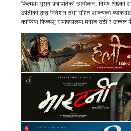
फिल्ममा सुसन प्रजापतिको छायांकन, निमेष श्रेष्ठको
उप्रेतीको द्वन्द्व निर्देशन तथा रोहित शाक्यको ब्याकग
काफिया फिल्मस् र मोफसलमा मनोज राठी र उज्वल पौ