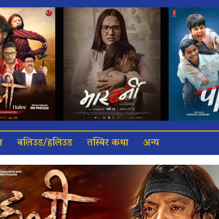
त
बलिउड/हलिउड
तस्बिर कथा
अन्य