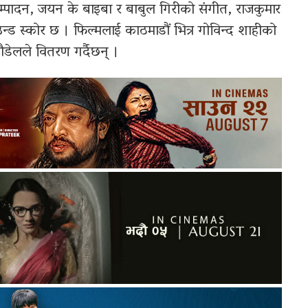
 सम्पादन, जयन के बाइबा र बाबुल गिरीको संगीत, राजकुमार
्राउन्ड स्कोर छ । फिल्मलाई काठमाडौं भित्र गोविन्द शाहीको
डेलले वितरण गर्दैछन् ।