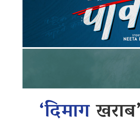
‘दिमाग
खराब’