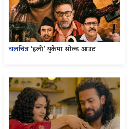
चलचित्र
‘हली’ युकेमा सोल्ड आउट