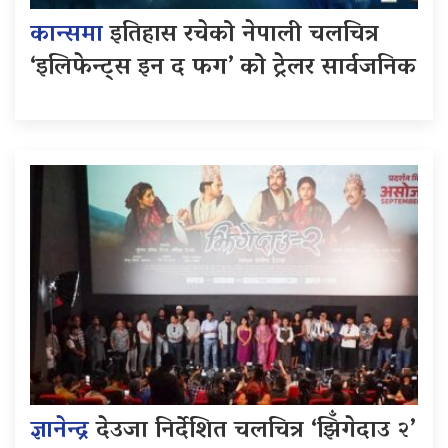
कान्समा
इतिहास रचेको नेपाली चलचित्र
‘इलिफेन्ट्स इन द फग’ को ट्रेलर सार्वजनिक
ज्ञानेन्द्र
देउजा निर्देशित चलचित्र ‘झिँगेदाउ २’