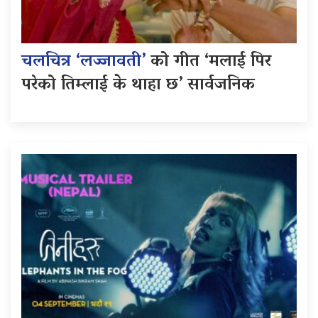
चलचित्र ‘लज्जावती’
को गीत ‘मलाई पिर
परेको तिम्लाई के थाहा छ’ सार्वजनिक