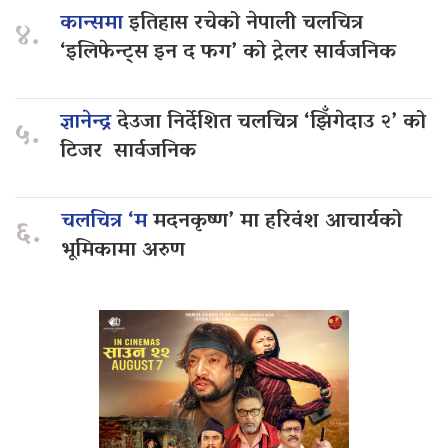
कान्समा
इतिहास रचेको नेपाली चलचित्र
४.
‘इलिफेन्ट्स इन द फग’ को ट्रेलर सार्वजनिक
ज्ञानेन्द्र
देउजा निर्देशित चलचित्र ‘झिँगेदाउ २’ को
५.
टिजर सार्वजनिक
चलचित्र ‘म
मदनकृष्ण’ मा हरिवंश आचार्यको
६.
भूमिकामा अरुण