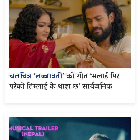
चलचित्र ‘लज्जावती’
को गीत ‘मलाई पिर
परेको तिम्लाई के थाहा छ’ सार्वजनिक