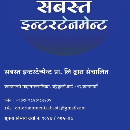
सबस्त इन्टरटेन्मेन्ट प्रा. लि द्वारा संचालित
काठमान्डौ माहानगरपालिका, घट्टेकुलो,वार्ड -२९,काठमाडौँ
फोन : +९७७-९८५१०८२२७५
इमेल:
entertainmentsabasta@gmail.com
सूचना विभाग दर्ता नं. १३४६ / ०७५–७६