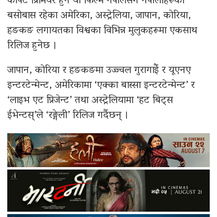
कार्पेट प्रिमियर हुने यो फिल्म नेपालसँगै नेपालीहरूको
बसोबास रहेका अमेरिका, अस्ट्रेलिया, जापान, कोरिया,
हङकङ लगायतका विश्वका विभिन्न मुलुकहरूमा एकसाथ
रिलिज हुनेछ ।
जापान, कोरिया र हङकङमा उज्ज्वल गुरागाईँ र यूएनए
इन्टरटेन्मेन्ट, अमेरिकामा ‘एक्का बास्सा इन्टरटेन्मेन्ट’ र
‘लाइभ एट प्रिजेन्ट’ तथा अस्ट्रेलियामा ‘हट बिट्स
ईभेन्टस्’ले ‘रङ्गेली’ रिलिज गर्दैछन् ।