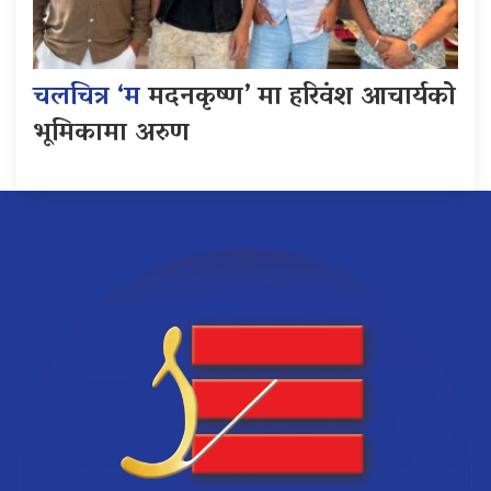
चलचित्र ‘म
मदनकृष्ण’ मा हरिवंश आचार्यको
भूमिकामा अरुण