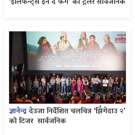
‘इलिफेन्ट्स इन द फग’ को ट्रेलर सार्वजनिक
ज्ञानेन्द्र
देउजा निर्देशित चलचित्र ‘झिँगेदाउ २’
को टिजर सार्वजनिक