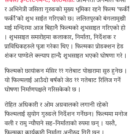
सबस्त इन्टरटेनमेन्ट, काठमाडौँ:
अभिनेता अनमोल केसी
र अभिनेत्री जसिता गुरुङको मुख्य भूमिका रहने फिल्म ‘फर्की
फर्की’को शुभ साईत गरिएको छ। ललितपुरको बंगलामुखी
माई मन्दिरमा आज बिहानै फिल्मको शुभसाइत गरिएको हो
। शुभसाइत समारोहमा कलाकार, निर्माता, निर्देशक र
प्राविधिकहरुले पूजा गरेका थिए । फिल्मका प्रोडक्शन हेड
शंकर पाण्डेले क्ल्याप हान्दै शुभसाइत भएको घोषणा गरे ।
फिल्मको छायांकन मंसिर ११ गतेबाट पोखरामा सुरु हुनेछ ।
यो फिल्मलाई आउँदो बर्षको जेठ ११ गतेबाट रिलिज गर्ने
घोषणा निर्माणपक्षले गरिसकेको छ ।
रोहित अधिकारी र ओम अग्रवालको लगानी रहेको
फिल्मलाई सुयोग गुरुङले निर्देशन गर्नेछन। फिल्ममा मनोज
वली र रामु न्यौपाने सह–निर्माताको रुपमा छन् । यस्तै,
फिल्मका कार्यकारी निर्माता अनीरुद्र गिरी छन् ।