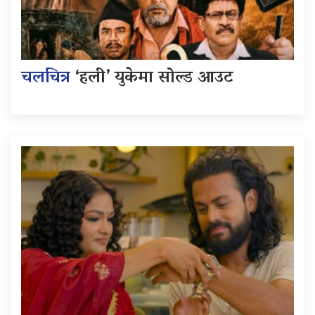
चलचित्र
‘हली’ युकेमा सोल्ड आउट