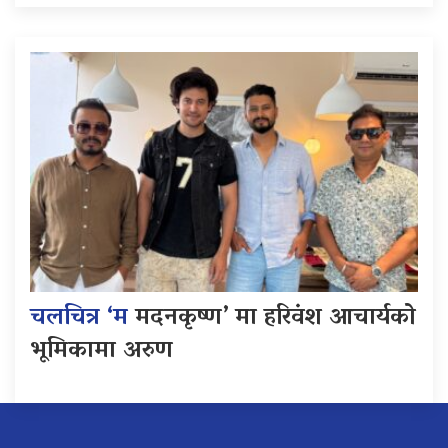
चलचित्र ‘म
मदनकृष्ण’ मा हरिवंश आचार्यको
भूमिकामा अरुण