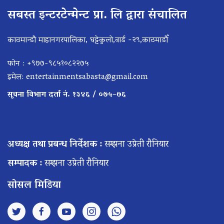
सबस्त इन्टरटेन्मेन्ट प्रा. लि द्वारा संचालित
काठमान्डौ माहानगरपालिका, घट्टेकुलो,वार्ड -२९,काठमाडौँ
फोन : +९७७-९८५१०८२२७५
इमेल:
entertainmentsabasta@gmail.com
सूचना विभाग दर्ता नं. १३४६ / ०७५–७६
अध्यक्ष तथा प्रबन्ध निर्देशक :
सम्झना उप्रेती रौनियार
सम्पादक :
सम्झना उप्रेती रौनियार
सोसल मिडिया