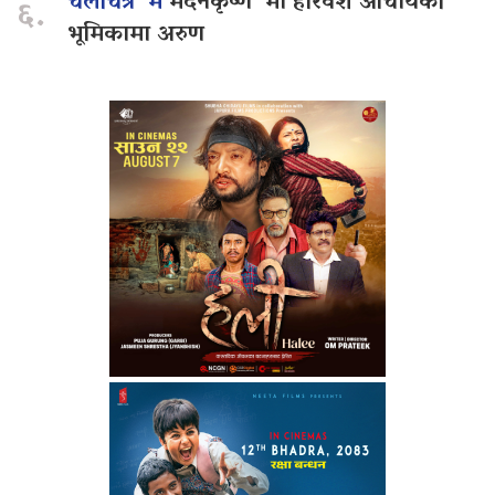
चलचित्र ‘म
मदनकृष्ण’ मा हरिवंश आचार्यको
६.
भूमिकामा अरुण