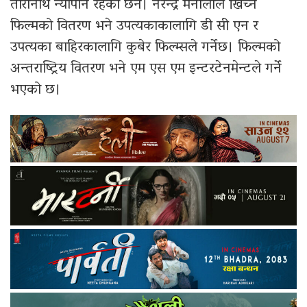
तारानाथ न्यौपाने रहेका छन। नरेन्द्र मैनालीले खिच्ने
फिल्मको वितरण भने उपत्यकाकालागि डी सी एन र
उपत्यका बाहिरकालागि कुबेर फिल्म्सले गर्नेछ। फिल्मको
अन्तराष्ट्रिय वितरण भने एम एस एम इन्टरटेनमेन्टले गर्ने
भएको छ।