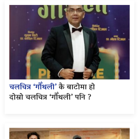
चलचित्र ‘गौँथली’
कै बाटोमा हो
दोस्रो चलचित्र ‘गौँथली’ पनि ?