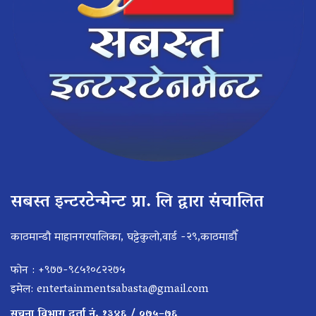
सबस्त इन्टरटेन्मेन्ट प्रा. लि द्वारा संचालित
काठमान्डौ माहानगरपालिका, घट्टेकुलो,वार्ड -२९,काठमाडौँ
फोन : +९७७-९८५१०८२२७५
इमेल:
entertainmentsabasta@gmail.com
सूचना विभाग दर्ता नं. १३४६ / ०७५–७६