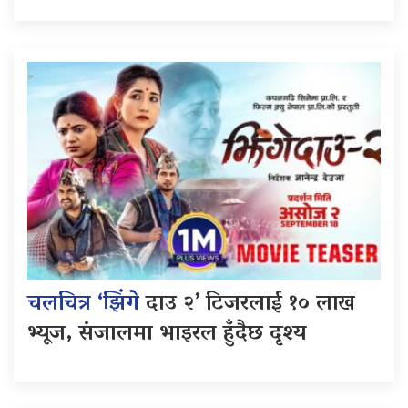
चलचित्र ‘झिंगे
दाउ २’ टिजरलाई १० लाख
भ्यूज, संजालमा भाइरल हुँदैछ दृश्य