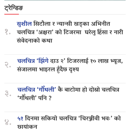
ट्रेन्डिङ
सुशील
सिटौला र न्यान्सी खड्का अभिनीत
१.
चलचित्र ‘अक्षरा’ को टिजरमा घरेलु हिंसा र नारी
संवेदनाको कथा
चलचित्र ‘झिंगे
दाउ २’ टिजरलाई १० लाख भ्यूज,
२.
संजालमा भाइरल हुँदैछ दृश्य
चलचित्र ‘गौँथली’
कै बाटोमा हो दोस्रो चलचित्र
३.
‘गौँथली’ पनि ?
५१
दिनमा सकियो चलचित्र ‘चिरञ्जीवी भवः’ को
४.
छायांकन