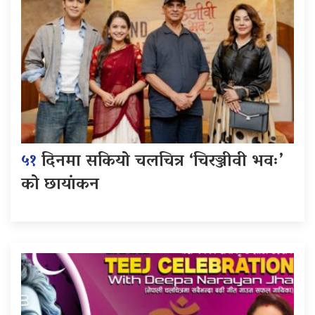
५१
दिनमा सकियो चलचित्र ‘चिरञ्जीवी भवः’
को छायांकन