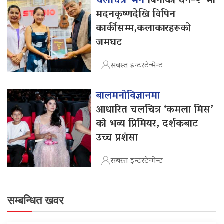
चलचित्र ‘मन
बिनाको धन–२’ मा
मदनकृष्णदेखि विपिन
कार्कीसम्म,कलाकारहरूको
जमघट
सबस्त इन्टरटेन्मेन्ट
बालमनोविज्ञानमा
आधारित चलचित्र ‘कमला मिस’
को भव्य प्रिमियर, दर्शकबाट
उच्च प्रशंसा
सबस्त इन्टरटेन्मेन्ट
सम्बन्धित खवर