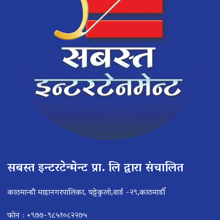
सबस्त इन्टरटेन्मेन्ट प्रा. लि द्वारा संचालित
काठमान्डौ माहानगरपालिका, घट्टेकुलो,वार्ड -२९,काठमाडौँ
फोन : +९७७-९८५१०८२२७५