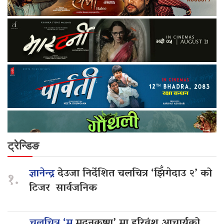
ट्रेन्डिङ
ज्ञानेन्द्र
देउजा निर्देशित चलचित्र ‘झिँगेदाउ २’ को
१.
टिजर सार्वजनिक
चलचित्र ‘म
मदनकृष्ण’ मा हरिवंश आचार्यको