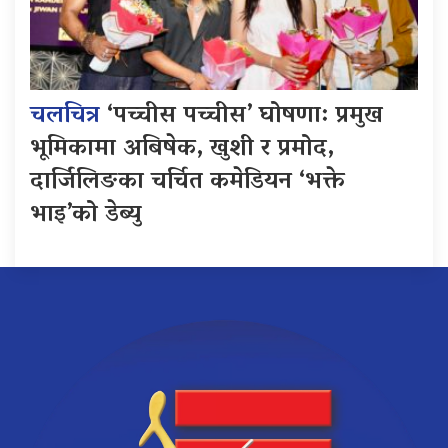
चलचित्र
‘पच्चीस पच्चीस’ घोषणा: प्रमुख
भूमिकामा अबिषेक, खुशी र प्रमोद,
दार्जिलिङका चर्चित कमेडियन ‘भक्ते
भाइ’को डेब्यु