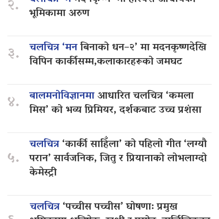
२.
भूमिकामा अरुण
चलचित्र ‘मन
बिनाको धन–२’ मा मदनकृष्णदेखि
३.
विपिन कार्कीसम्म,कलाकारहरूको जमघट
बालमनोविज्ञानमा
आधारित चलचित्र ‘कमला
४.
मिस’ को भव्य प्रिमियर, दर्शकबाट उच्च प्रशंसा
चलचित्र
‘कार्की साहिँला’ को पहिलो गीत ‘लग्यौ
५.
परान’ सार्वजनिक, जितु र प्रियानाको लोभलाग्दो
केमेस्ट्री
चलचित्र
‘पच्चीस पच्चीस’ घोषणा: प्रमुख