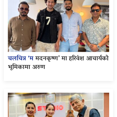
चलचित्र ‘म
मदनकृष्ण’ मा हरिवंश आचार्यको
भूमिकामा अरुण