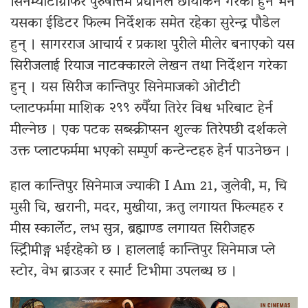
सिनेम्याटोग्राफर पुरुषोत्तम प्रधानले छायांकन गरेका हुन भने
यसका ईडिटर फिल्म निर्देशक समेत रहेका सुरेन्द्र पौडेल
हुन् । सागरराज आचार्य र प्रकाश पुरीले मीलेर बनाएको यस
सिरीजलाई रियाज नाटक्कारले लेखन तथा निर्देशन गरेका
हुन् । यस सिरीज कान्तिपुर सिनेमाजको ओटीटी
प्लाटफर्ममा माशिक २९९ रुपैँया तिरेर विश्व भरिबाट हेर्न
मील्नेछ । एक पटक सब्स्क्रीप्सन शुल्क तिरेपछी दर्शकले
उक्त प्लाटफर्ममा भएको सम्पुर्ण कन्टेन्टहरु हेर्न पाउनेछन ।
हाल कान्तिपुर सिनेमाज ज्याकी I Am 21, जुलेवी, म, चि
मुसी चि, खरानी, मदर, मुखीया, ऋतु लगायत फिल्महरु र
मीस स्कार्लेट, लभ सुत्र, ब्रह्माण्ड लगायत सिरीजहरु
स्ट्रिीमीङ्ग भईरहेको छ । हाललाई कान्तिपुर सिनेमाज प्ले
स्टोर, वेभ ब्राउजर र स्मार्ट टिभीमा उपलब्ध छ ।