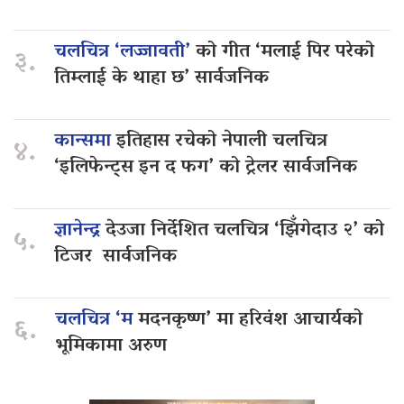
चलचित्र ‘लज्जावती’
को गीत ‘मलाई पिर परेको
३.
तिम्लाई के थाहा छ’ सार्वजनिक
कान्समा
इतिहास रचेको नेपाली चलचित्र
४.
‘इलिफेन्ट्स इन द फग’ को ट्रेलर सार्वजनिक
ज्ञानेन्द्र
देउजा निर्देशित चलचित्र ‘झिँगेदाउ २’ को
५.
टिजर सार्वजनिक
चलचित्र ‘म
मदनकृष्ण’ मा हरिवंश आचार्यको
६.
भूमिकामा अरुण