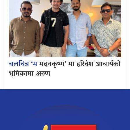
चलचित्र ‘म
मदनकृष्ण’ मा हरिवंश आचार्यको
भूमिकामा अरुण