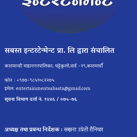
सबस्त इन्टरटेन्मेन्ट प्रा. लि द्वारा संचालित
काठमान्डौ माहानगरपालिका, घट्टेकुलो,वार्ड -२९,काठमाडौँ
फोन : +९७७-९८५१०८२२७५
इमेल:
entertainmentsabasta@gmail.com
सूचना विभाग दर्ता नं. १३४६ / ०७५–७६
अध्यक्ष तथा प्रबन्ध निर्देशक :
सम्झना उप्रेती रौनियार