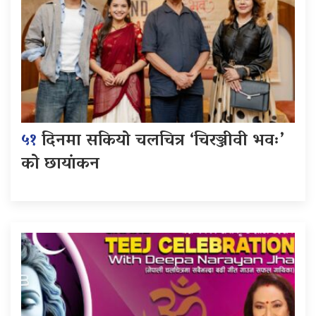
५१
दिनमा सकियो चलचित्र ‘चिरञ्जीवी भवः’
को छायांकन