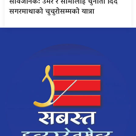
सार्वजनिक: उमेर र सीमालाई चुनौती दिँदै
सगरमाथाको चुचुरोसम्मको यात्रा