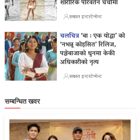
शारीरिक परिवर्तन चर्चामा
सबस्त इन्टरटेन्मेन्ट
चलचित्र
‘बा : एक योद्धा’ को
‘नभन्नू कोइसित’ रिलिज,
पञ्चेबाजाको धुनमा केकी
अधिकारीको नृत्य
सबस्त इन्टरटेन्मेन्ट
सम्बन्धित खवर