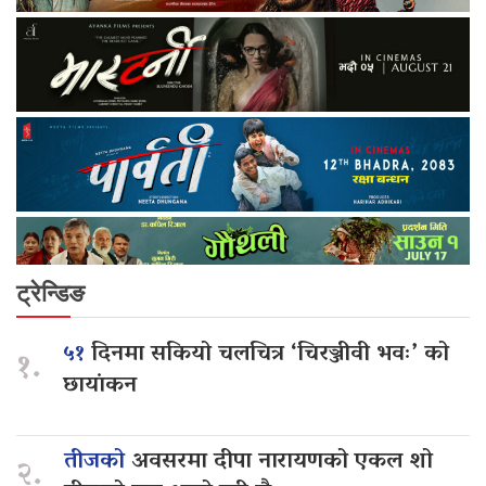
ट्रेन्डिङ
५१
दिनमा सकियो चलचित्र ‘चिरञ्जीवी भवः’ को
१.
छायांकन
तीजको
अवसरमा दीपा नारायणको एकल शो
२.