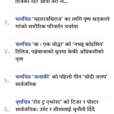
तीजको रहर आयो बरी लै…
चलचित्र
‘महाराजधिराज’ का लागि पुष्प खड्काले
३.
गरेको शारीरिक परिवर्तन चर्चामा
चलचित्र
‘बा : एक योद्धा’ को ‘नभन्नू कोइसित’
४.
रिलिज, पञ्चेबाजाको धुनमा केकी अधिकारीको
नृत्य
चलचित्र ‘जलाकी’
को पहिलो गीत ‘चाँदी जलप’
५.
सार्वजनिक
वृत्तचित्र
‘रोड टु एभरेस्ट’ को टिजर र पोस्टर
६.
सार्वजनिक: उमेर र सीमालाई चुनौती दिँदै