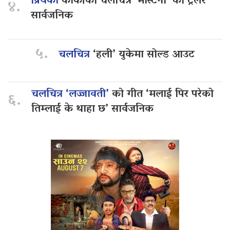
प्रियंका
कार्कीको चलचित्र ‘मास्टर्नी’ को ट्रेलर
४.
सार्वजनिक
५.
चलचित्र
‘हली’ युकेमा सोल्ड आउट
चलचित्र ‘लज्जावती’
को गीत ‘मलाई पिर परेको
६.
तिम्लाई के थाहा छ’ सार्वजनिक