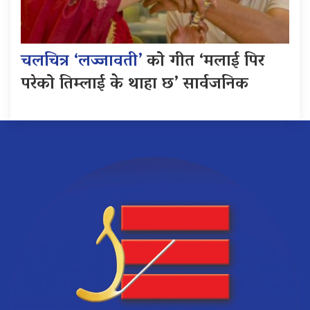
चलचित्र ‘लज्जावती’
को गीत ‘मलाई पिर
परेको तिम्लाई के थाहा छ’ सार्वजनिक