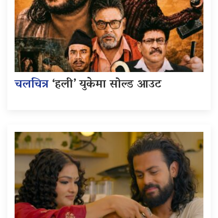
चलचित्र
‘हली’ युकेमा सोल्ड आउट