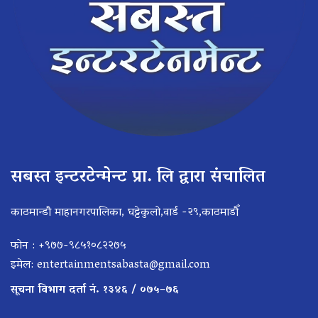
सबस्त इन्टरटेन्मेन्ट प्रा. लि द्वारा संचालित
काठमान्डौ माहानगरपालिका, घट्टेकुलो,वार्ड -२९,काठमाडौँ
फोन : +९७७-९८५१०८२२७५
इमेल:
entertainmentsabasta@gmail.com
सूचना विभाग दर्ता नं. १३४६ / ०७५–७६