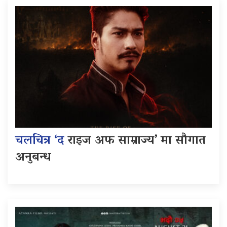
चलचित्र ‘द
राइज अफ साम्राज्य’ मा सौगात
अनुबन्ध