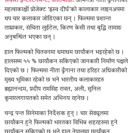
सबस्त इन्टरटेनमेन्ट, काठमाडौँ:
अभिनेत्री नीता ढुंगानाको
महत्वाकाक्षीं प्रोजेक्ट ‘ह्रस्व दीर्घ’को कालाकार लाइनअपमा
थप चार कलाकार जोडिएका छन् । फिल्ममा प्रशान्त
ताम्राकार, संचिता लुईटेल, किरण केसी तथा बुद्धि तामाङ
अनुबन्धित भएका छन् ।
हाल फिल्मको चितवनमा धमाधम छायाँकन भइरहेको छ ।
हालसम्म ५५ % छायाँकन सकिएको जानकारी निर्माण पक्षले
दिएको छ । फिल्ममा नीता ढुँगाना तथा हरिहर अधिकारीको
मुख्य भूमिका रहेको छ भने भारतीय कलाकारहरु
ब्रह्मानन्दम, प्रदीप रामसिंह रावत, अली, सुनिल
कुमारलगायतको समेत अभिनय रहनेछ ।
चन्द्र पन्त सिनेमाका निर्देशक हुन् । चार सेड्यूलमा
छायाँकन हुने फिल्मको भारतका विभिन्न शहरहरुमा हुने
छायाँकन सकिएको छ भने हाल नेपालमा छायाँकन