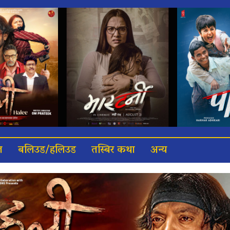
त
बलिउड/हलिउड
तस्बिर कथा
अन्य