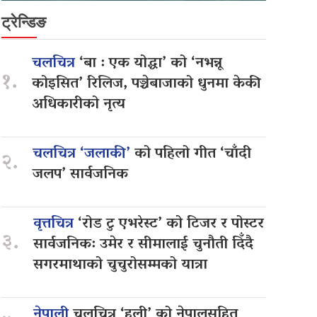
ट्रेन्डिङ
चलचित्र
‘बा : एक योद्धा’ को ‘नभन्नू
१.
कोइसित’ रिलिज, पञ्चेबाजाको धुनमा केकी
अधिकारीको नृत्य
चलचित्र ‘जलाकी’
को पहिलो गीत ‘चाँदी
२.
जलप’ सार्वजनिक
वृत्तचित्र
‘रोड टु एभरेस्ट’ को टिजर र पोस्टर
३.
सार्वजनिक: उमेर र सीमालाई चुनौती दिँदै
सगरमाथाको चुचुरोसम्मको यात्रा
नेपाली
चलचित्र ‘हली’ को नेपालसहित