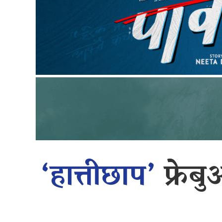
‘हात्तीछाप’
फ्रे