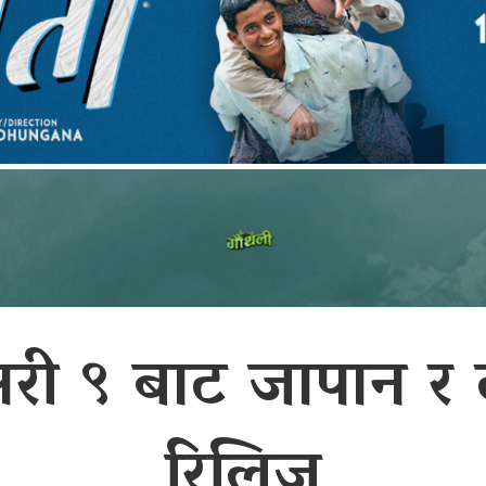
बुअरी ९ बाट जापान र
रिलिज