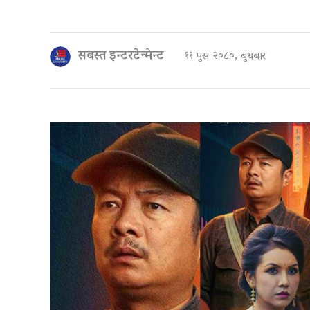
सबस्त इन्टरटेन्मेन्ट
११ पुस २०८०, बुधबार