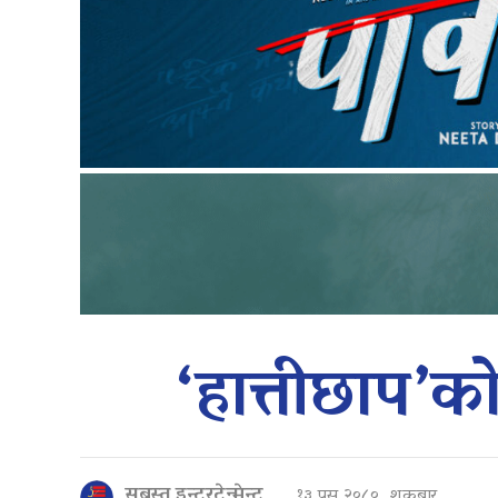
‘हात्तीछाप’क
सबस्त इन्टरटेन्मेन्ट
१३ पुस २०८०, शुक्रबार