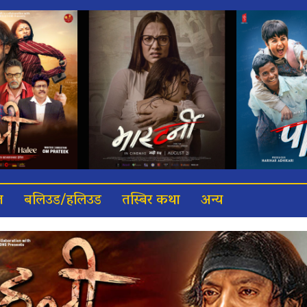
त
बलिउड/हलिउड
तस्बिर कथा
अन्य