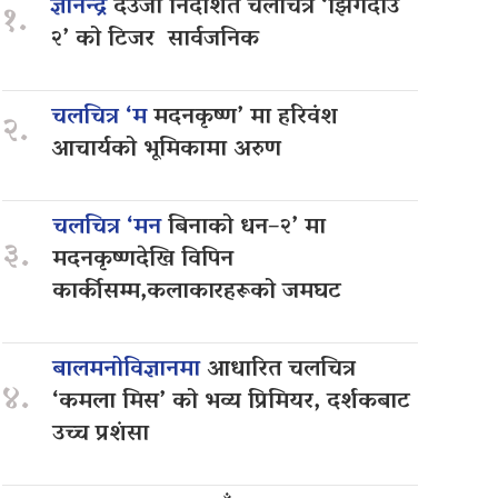
ज्ञानेन्द्र
देउजा निर्देशित चलचित्र ‘झिँगेदाउ
१.
२’ को टिजर सार्वजनिक
चलचित्र ‘म
मदनकृष्ण’ मा हरिवंश
२.
आचार्यको भूमिकामा अरुण
चलचित्र ‘मन
बिनाको धन–२’ मा
३.
मदनकृष्णदेखि विपिन
कार्कीसम्म,कलाकारहरूको जमघट
बालमनोविज्ञानमा
आधारित चलचित्र
४.
‘कमला मिस’ को भव्य प्रिमियर, दर्शकबाट
उच्च प्रशंसा