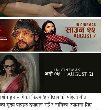
दर्शन हुन लागेको फिल्म ‘हात्तीछाप’को पहिलो गीत
 मुख्य पात्रहरु दयाहाङ राई र नायिका उपासना सिंह