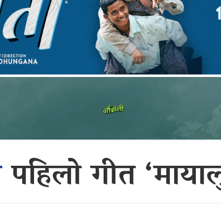
ो
पहिलो गीत ‘मायाल