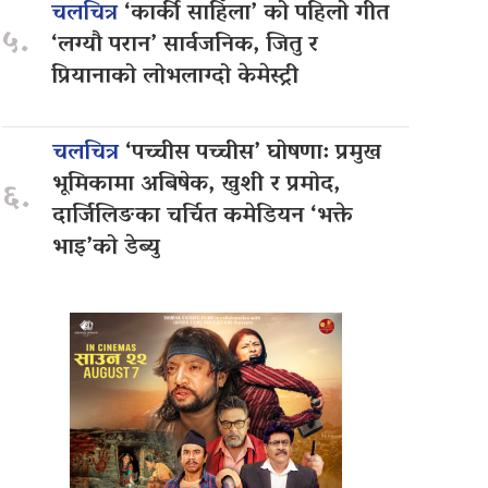
चलचित्र
‘कार्की साहिँला’ को पहिलो गीत
५.
‘लग्यौ परान’ सार्वजनिक, जितु र
प्रियानाको लोभलाग्दो केमेस्ट्री
चलचित्र
‘पच्चीस पच्चीस’ घोषणा: प्रमुख
भूमिकामा अबिषेक, खुशी र प्रमोद,
६.
दार्जिलिङका चर्चित कमेडियन ‘भक्ते
भाइ’को डेब्यु