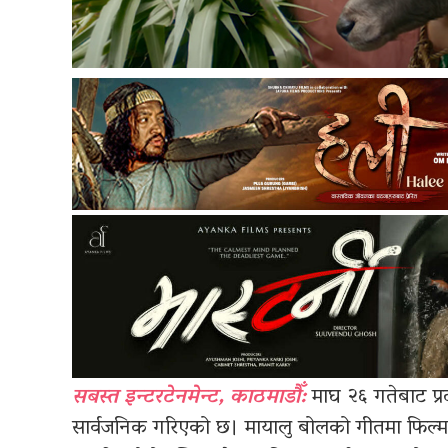
सबस्त इन्टरटेनमेन्ट, काठमाडौँ:
माघ २६ गतेबाट प्र
सार्वजनिक गरिएको छ। मायालु बोलको गीतमा फिल्मका