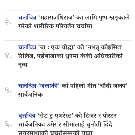
चलचित्र
‘महाराजधिराज’ का लागि पुष्प खड्काले
३.
गरेको शारीरिक परिवर्तन चर्चामा
चलचित्र
‘बा : एक योद्धा’ को ‘नभन्नू कोइसित’
४.
रिलिज, पञ्चेबाजाको धुनमा केकी अधिकारीको
नृत्य
चलचित्र ‘जलाकी’
को पहिलो गीत ‘चाँदी जलप’
५.
सार्वजनिक
वृत्तचित्र
‘रोड टु एभरेस्ट’ को टिजर र पोस्टर
६.
सार्वजनिक: उमेर र सीमालाई चुनौती दिँदै
सगरमाथाको चुचुरोसम्मको यात्रा