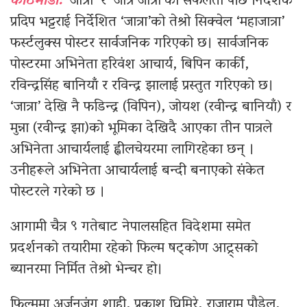
काठमाडौँ:
‘जात्रा’ र ‘जात्रै जात्रा’को सफलता पछि निर्देशक
प्रदिप भट्टराई निर्देशित ‘जात्रा’को तेश्रो सिक्वेल ‘महाजात्रा’
फर्स्टलुक्स पोस्टर सार्वजनिक गरिएको छ। सार्वजनिक
पोस्टरमा अभिनेता हरिवंश आचार्य, बिपिन कार्की,
रविन्द्रसिंह बानियाँ र रविन्द्र झालाई प्रस्तुत गरिएको छ।
‘जात्रा’ देखि नै फडिन्द्र (विपिन), जोयश (रवीन्द्र बानियाँ) र
मुन्ना (रवीन्द्र झा)को भूमिका देखिदै आएका तीन पात्रले
अभिनेता आचार्यलाई ह्वीलचेयरमा लागिरहेका छन् ।
उनीहरूले अभिनेता आचार्यलाई बन्दी बनाएको संकेत
पोस्टरले गरेको छ ।
आगामी चैत्र ९ गतेबाट नेपालसहित विदेशमा समेत
प्रदर्शनको तयारीमा रहेको फिल्म षट्कोण आट्र्सको
ब्यानरमा निर्मित तेश्रो भेन्चर हो।
फिल्ममा अर्जुनजंग शाही, प्रकाश घिमिरे, राजाराम पौडेल,