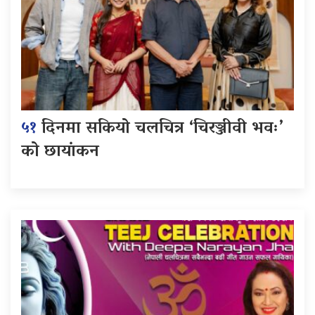
५१
दिनमा सकियो चलचित्र ‘चिरञ्जीवी भवः’
को छायांकन