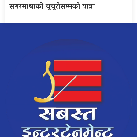
सगरमाथाको चुचुरोसम्मको यात्रा