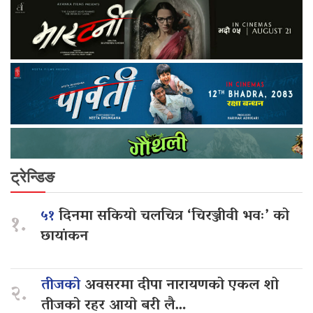
ट्रेन्डिङ
५१
दिनमा सकियो चलचित्र ‘चिरञ्जीवी भवः’ को
१.
छायांकन
तीजको
अवसरमा दीपा नारायणको एकल शो
२.
तीजको रहर आयो बरी लै…