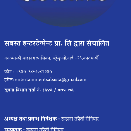
सबस्त इन्टरटेन्मेन्ट प्रा. लि द्वारा संचालित
काठमान्डौ माहानगरपालिका, घट्टेकुलो,वार्ड -२९,काठमाडौँ
फोन : +९७७-९८५१०८२२७५
इमेल:
entertainmentsabasta@gmail.com
सूचना विभाग दर्ता नं. १३४६ / ०७५–७६
अध्यक्ष तथा प्रबन्ध निर्देशक :
सम्झना उप्रेती रौनियार
सम्पादक :
सम्झना उप्रेती रौनियार