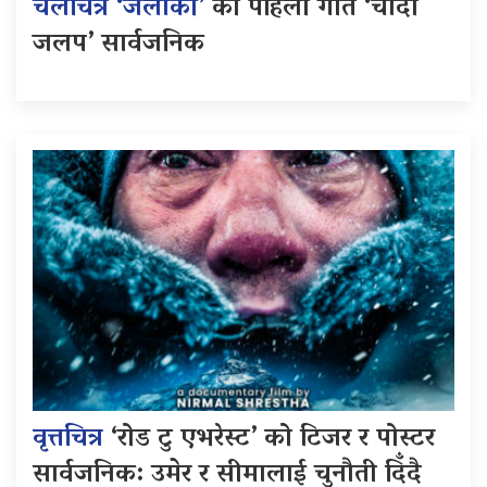
चलचित्र ‘जलाकी’
को पहिलो गीत ‘चाँदी
जलप’ सार्वजनिक
वृत्तचित्र
‘रोड टु एभरेस्ट’ को टिजर र पोस्टर
सार्वजनिक: उमेर र सीमालाई चुनौती दिँदै