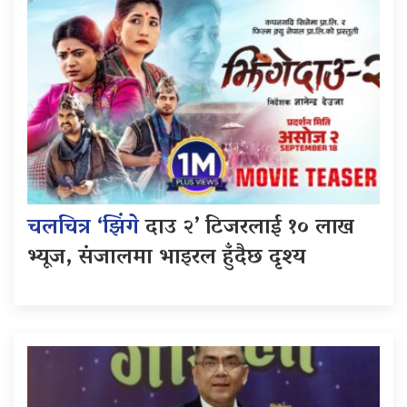
चलचित्र ‘झिंगे
दाउ २’ टिजरलाई १० लाख
भ्यूज, संजालमा भाइरल हुँदैछ दृश्य