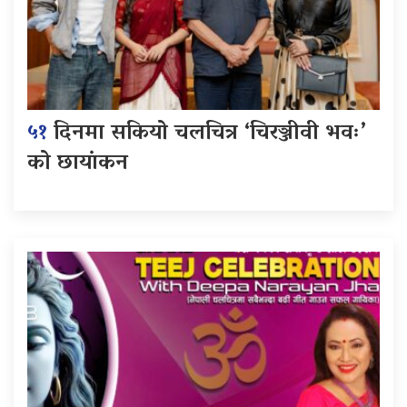
५१
दिनमा सकियो चलचित्र ‘चिरञ्जीवी भवः’
को छायांकन