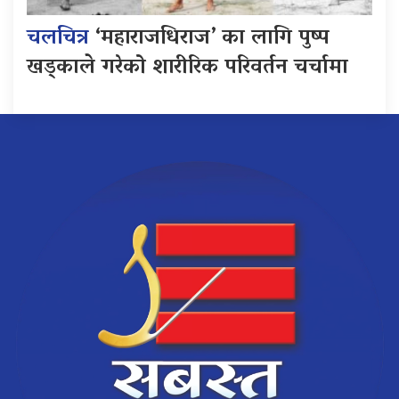
चलचित्र
‘महाराजधिराज’ का लागि पुष्प
खड्काले गरेको शारीरिक परिवर्तन चर्चामा