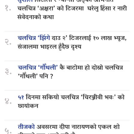
सुशील
सिटौला र न्यान्सी खड्का अभिनीत
१.
चलचित्र ‘अक्षरा’ को टिजरमा घरेलु हिंसा र नारी
संवेदनाको कथा
चलचित्र ‘झिंगे
दाउ २’ टिजरलाई १० लाख भ्यूज,
२.
संजालमा भाइरल हुँदैछ दृश्य
चलचित्र ‘गौँथली’
कै बाटोमा हो दोस्रो चलचित्र
३.
‘गौँथली’ पनि ?
५१
दिनमा सकियो चलचित्र ‘चिरञ्जीवी भवः’ को
४.
छायांकन
तीजको
अवसरमा दीपा नारायणको एकल शो
५.