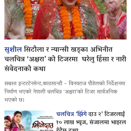
सुशील
सिटौला र न्यान्सी खड्का अभिनीत
चलचित्र ‘अक्षरा’ को टिजरमा घरेलु हिंसा र नारी
संवेदनाको कथा
सबस्त इन्टरटेनमेन्ट,काठमान्डौ – विनयराज पौडेलको निर्देशनमा
निर्माण भएको नेपाली चलचित्र ‘अक्षरा’को टिजर सार्वजनिक
भएको छ।
चलचित्र ‘झिंगे
दाउ २’ टिजरलाई
१० लाख भ्यूज, संजालमा भाइरल
हुँदैछ दृश्य