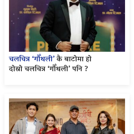
चलचित्र ‘गौँथली’
कै बाटोमा हो
दोस्रो चलचित्र ‘गौँथली’ पनि ?