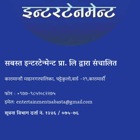
सबस्त इन्टरटेन्मेन्ट प्रा. लि द्वारा संचालित
काठमान्डौ माहानगरपालिका, घट्टेकुलो,वार्ड -२९,काठमाडौँ
फोन : +९७७-९८५१०८२२७५
इमेल:
entertainmentsabasta@gmail.com
सूचना विभाग दर्ता नं. १३४६ / ०७५–७६