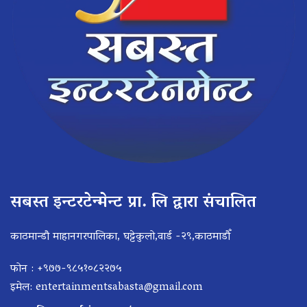
सबस्त इन्टरटेन्मेन्ट प्रा. लि द्वारा संचालित
काठमान्डौ माहानगरपालिका, घट्टेकुलो,वार्ड -२९,काठमाडौँ
फोन : +९७७-९८५१०८२२७५
इमेल:
entertainmentsabasta@gmail.com