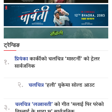
ट्रेन्डिङ
प्रियंका
कार्कीको चलचित्र ‘मास्टर्नी’ को ट्रेलर
१.
सार्वजनिक
२.
चलचित्र
‘हली’ युकेमा सोल्ड आउट
चलचित्र ‘लज्जावती’
को गीत ‘मलाई पिर परेको
३.
तिम्लाई के थाहा छ’ सार्वजनिक