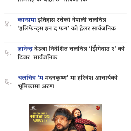
कान्समा
इतिहास रचेको नेपाली चलचित्र
४.
‘इलिफेन्ट्स इन द फग’ को ट्रेलर सार्वजनिक
ज्ञानेन्द्र
देउजा निर्देशित चलचित्र ‘झिँगेदाउ २’ को
५.
टिजर सार्वजनिक
चलचित्र ‘म
मदनकृष्ण’ मा हरिवंश आचार्यको
६.
भूमिकामा अरुण