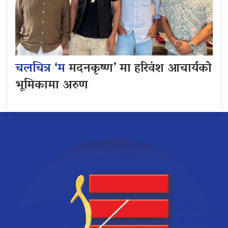
चलचित्र ‘म
मदनकृष्ण’ मा हरिवंश आचार्यको
भूमिकामा अरुण